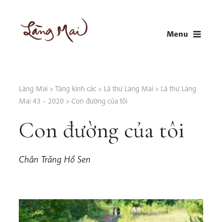
Skip
to
Menu
content
LÀNG MAI
Thích Nhất Hạnh
Làng Mai
>
Tàng kinh các
>
Lá thư Làng Mai
>
Lá thư Làng
Mai 43 – 2020
>
Con đường của tôi
Con đường của tôi
Chân Trăng Hồ Sen