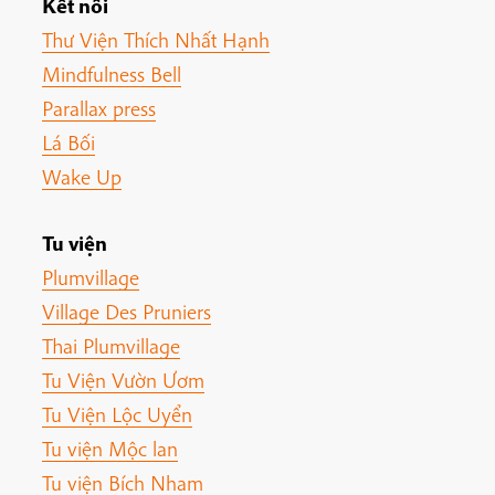
Kết nối
Thư Viện Thích Nhất Hạnh
Mindfulness Bell
Parallax press
Lá Bối
Wake Up
Tu viện
Plumvillage
Village Des Pruniers
Thai Plumvillage
Tu Viện Vườn Ươm
Tu Viện Lộc Uyển
Tu viện Mộc lan
Tu viện Bích Nham