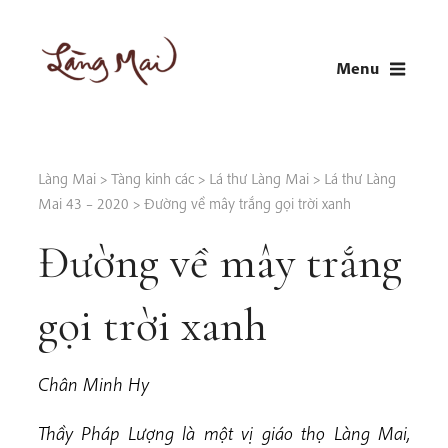
Skip
to
Menu
content
LÀNG MAI
Thích Nhất Hạnh
Làng Mai
>
Tàng kinh các
>
Lá thư Làng Mai
>
Lá thư Làng
Mai 43 – 2020
>
Đường về mây trắng gọi trời xanh
Đường về mây trắng
gọi trời xanh
Chân Minh Hy
Thầy Pháp Lượng là một vị giáo thọ Làng Mai,