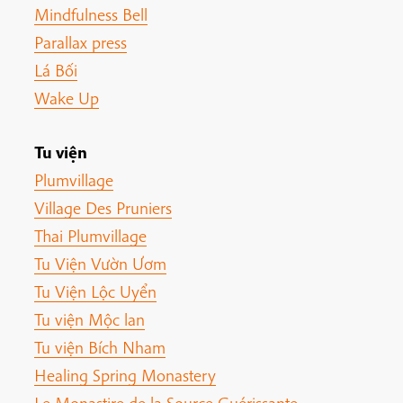
Mindfulness Bell
Parallax press
Lá Bối
Wake Up
Tu viện
Plumvillage
Village Des Pruniers
Thai Plumvillage
Tu Viện Vườn Ươm
Tu Viện Lộc Uyển
Tu viện Mộc lan
Tu viện Bích Nham
Healing Spring Monastery
Le Monastire de la Source Guérissante