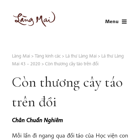
Skip
to
Menu
content
LÀNG MAI
Thích Nhất Hạnh
Làng Mai
>
Tàng kinh các
>
Lá thư Làng Mai
>
Lá thư Làng
Mai 43 – 2020
>
Còn thương cây táo trên đồi
Còn thương cây táo
trên đồi
Chân Chuẩn Nghiêm
Mỗi lần đi ngang qua đồi táo của Học viện con