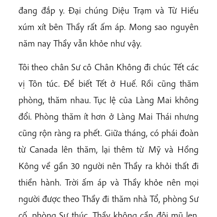
đang đắp y. Đại chúng Diệu Trạm và Từ Hiếu
xúm xít bên Thầy rất ấm áp. Mong sao nguyên
năm nay Thầy vẫn khỏe như vậy.
Tôi theo chân Sư cô Chân Không đi chúc Tết các
vị Tôn túc. Để biết Tết ở Huế. Rồi cũng thăm
phòng, thăm nhau. Tục lệ của Làng Mai không
đổi. Phòng thăm ít hơn ở Làng Mai Thái nhưng
cũng rộn ràng ra phết. Giữa tháng, có phái đoàn
từ Canada lên thăm, lại thêm từ Mỹ và Hồng
Kông về gần 30 người nên Thầy ra khỏi thất đi
thiền hành. Trời ấm áp và Thầy khỏe nên mọi
người được theo Thầy đi thăm nhà Tổ, phòng Sư
cố, phòng Sư thúc. Thầy không cần đội mũ len.