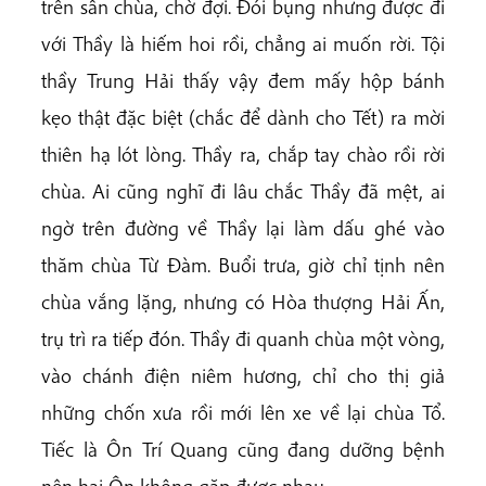
trên sân chùa, chờ đợi. Đói bụng nhưng được đi
với Thầy là hiếm hoi rồi, chẳng ai muốn rời. Tội
thầy Trung Hải thấy vậy đem mấy hộp bánh
kẹo thật đặc biệt (chắc để dành cho Tết) ra mời
thiên hạ lót lòng. Thầy ra, chắp tay chào rồi rời
chùa. Ai cũng nghĩ đi lâu chắc Thầy đã mệt, ai
ngờ trên đường về Thầy lại làm dấu ghé vào
thăm chùa Từ Đàm. Buổi trưa, giờ chỉ tịnh nên
chùa vắng lặng, nhưng có Hòa thượng Hải Ấn,
trụ trì ra tiếp đón. Thầy đi quanh chùa một vòng,
vào chánh điện niêm hương, chỉ cho thị giả
những chốn xưa rồi mới lên xe về lại chùa Tổ.
Tiếc là Ôn Trí Quang cũng đang dưỡng bệnh
nên hai Ôn không gặp được nhau.