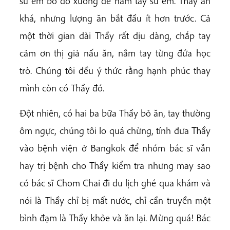
sư em bỏ đồ xuống để nắm tay sư em. Thầy ăn
khá, nhưng lượng ăn bắt đầu ít hơn trước. Cả
một thời gian dài Thầy rất dịu dàng, chắp tay
cảm ơn thị giả nấu ăn, nắm tay từng đứa học
trò. Chúng tôi đều ý thức rằng hạnh phúc thay
mình còn có Thầy đó.
Đột nhiên, có hai ba bữa Thầy bỏ ăn, tay thường
ôm ngực, chúng tôi lo quá chừng, tính đưa Thầy
vào bệnh viện ở Bangkok để nhóm bác sĩ vẫn
hay trị bệnh cho Thầy kiểm tra nhưng may sao
có bác sĩ Chom Chai đi du lịch ghé qua khám và
nói là Thầy chỉ bị mất nước, chỉ cần truyền một
bình đạm là Thầy khỏe và ăn lại. Mừng quá! Bác