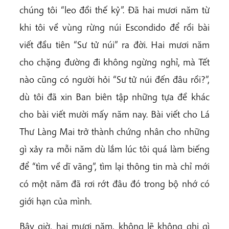
chúng tôi “leo đồi thế kỷ”. Đã hai mươi năm từ
khi tôi về vùng rừng núi Escondido để rồi bài
viết đầu tiên “Sư tử núi” ra đời. Hai mươi năm
cho chặng đường đi không ngừng nghỉ, mà Tết
nào cũng có người hỏi “Sư tử núi đến đâu rồi?”,
dù tôi đã xin Ban biên tập những tựa đề khác
cho bài viết mười mấy năm nay. Bài viết cho Lá
Thư Làng Mai trở thành chứng nhân cho những
gì xảy ra mỗi năm dù lắm lúc tôi quá làm biếng
để “tìm về dĩ vãng”, tìm lại thông tin mà chỉ mới
có một năm đã rơi rớt đâu đó trong bộ nhớ có
giới hạn của mình.
Bây giờ, hai mươi năm, không lẽ không ghi gì