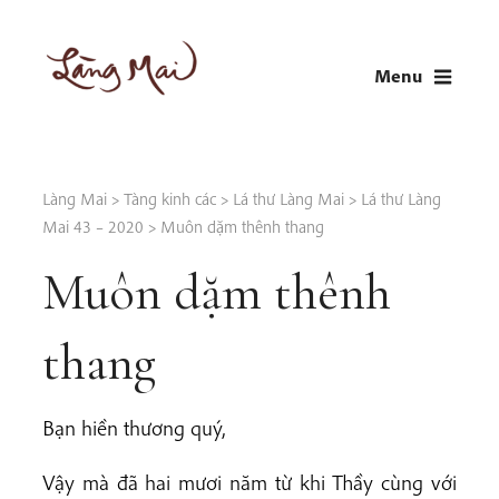
Skip
to
Menu
content
LÀNG MAI
Thích Nhất Hạnh
Làng Mai
>
Tàng kinh các
>
Lá thư Làng Mai
>
Lá thư Làng
Mai 43 – 2020
>
Muôn dặm thênh thang
Muôn dặm thênh
thang
Bạn hiền thương quý,
Vậy mà đã hai mươi năm từ khi Thầy cùng với