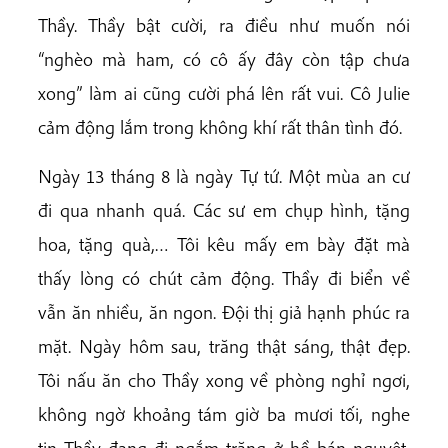
Thầy. Thầy bật cười, ra điều như muốn nói
“nghèo mà ham, có cô ấy đây còn tập chưa
xong” làm ai cũng cười phá lên rất vui. Cô Julie
cảm động lắm trong không khí rất thân tình đó.
Ngày 13 tháng 8 là ngày Tự tứ. Một mùa an cư
đi qua nhanh quá. Các sư em chụp hình, tặng
hoa, tặng quà,… Tôi kêu mấy em bày đặt mà
thấy lòng có chút cảm động. Thầy đi biển về
vẫn ăn nhiều, ăn ngon. Đội thị giả hạnh phúc ra
mặt. Ngày hôm sau, trăng thật sáng, thật đẹp.
Tôi nấu ăn cho Thầy xong về phòng nghỉ ngơi,
không ngờ khoảng tám giờ ba mươi tối, nghe
tin Thầy đang đi ngắm trăng ở hồ bán nguyệt.