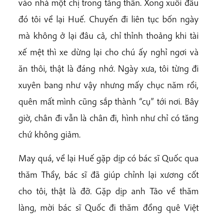
vào nhà một chị trong tăng thân. Xong xuôi đâu
đó tôi về lại Huế. Chuyến đi liên tục bốn ngày
mà không ở lại đâu cả, chỉ thỉnh thoảng khi tài
xế mệt thì xe dừng lại cho chú ấy nghỉ ngơi và
ăn thôi, thật là đáng nhớ. Ngày xưa, tôi từng đi
xuyên bang như vậy nhưng mấy chục năm rồi,
quên mất mình cũng sắp thành “cụ” tới nơi. Bây
giờ, chân đi vẫn là chân đi, hình như chỉ có tăng
chứ không giảm.
May quá, về lại Huế gặp dịp có bác sĩ Quốc qua
thăm Thầy, bác sĩ đã giúp chỉnh lại xương cốt
cho tôi, thật là đỡ. Gặp dịp anh Tảo về thăm
làng, mời bác sĩ Quốc đi thăm đồng quê Việt