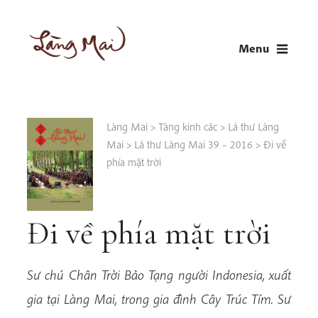
Skip
to
Menu
content
LÀNG MAI
Thích Nhất Hạnh
Làng Mai
>
Tàng kinh các
>
Lá thư Làng
Mai
>
Lá thư Làng Mai 39 – 2016
>
Đi về
phía mặt trời
Đi về phía mặt trời
Sư chú Chân Trời Bảo Tạng người Indonesia, xuất
gia tại Làng Mai, trong gia đình Cây Trúc Tím. Sư