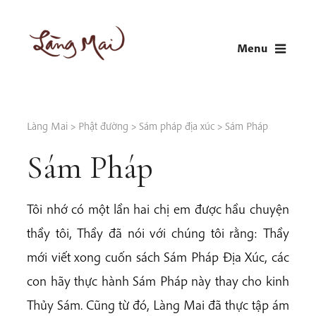
Skip
to
Menu
content
LÀNG MAI
Thích Nhất Hạnh
Làng Mai
>
Phật đường
>
Sám pháp địa xúc
>
Sám Pháp
Sám Pháp
Tôi nhớ có một lần hai chị em được hầu chuyện
thầy tôi, Thầy đã nói với chúng tôi rằng: Thầy
mới viết xong cuốn sách Sám Pháp Địa Xúc, các
con hãy thực hành Sám Pháp này thay cho kinh
Thủy Sám. Cũng từ đó, Làng Mai đã thực tập ám