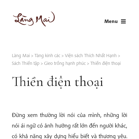
Skip
to
Menu
content
LÀNG MAI
Thích Nhất Hạnh
Làng Mai
>
Tàng kinh các
>
Viện sách Thích Nhất Hạnh
>
Sách Thiền tập
>
Gieo trồng hạnh phúc
>
Thiền điện thoại
Thiền điện thoại
Đừng xem thường lời nói của mình, những lời
nói ái ngữ có ảnh hưởng rất lớn đến người khác,
có khả năng xây dựng hiểu biết và thương yêu.