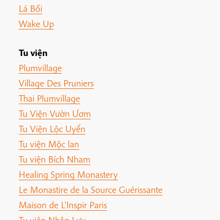
Lá Bối
Wake Up
Tu viện
Plumvillage
Village Des Pruniers
Thai Plumvillage
Tu Viện Vườn Ươm
Tu Viện Lộc Uyển
Tu viện Mộc lan
Tu viện Bích Nham
Healing Spring Monastery
Le Monastire de la Source Guérissante
Maison de L'Inspir Paris