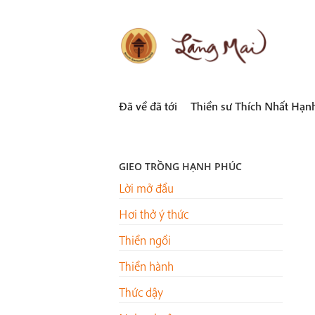
Skip
to
content
LÀNG MAI
Thích Nhất Hạnh
Đã về đã tới
Thiền sư Thích Nhất Hạn
GIEO TRỒNG HẠNH PHÚC
Lời mở đầu
Hơi thở ý thức
Thiền ngồi
Thiền hành
Thức dậy