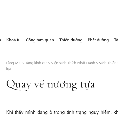
h
Khoá tu
Cổng tam quan
Thiền đường
Phật đường
Tà
Làng Mai
>
Tàng kinh các
>
Viện sách Thích Nhất Hạnh
>
Sách Thiền 
tựa
Quay về nương tựa
Khi thấy mình đang ở trong tình trạng nguy hiểm, 