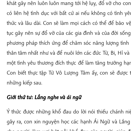
khát gây nên luôn luôn mang tới hệ lụy, đổ vỡ cho c
có liên hệ tình dục với bất cứ ai nếu không có tình y
thức và lâu dài. Con sẽ làm mọi cách có thể để bảo v
tục gây nên sự đổ vỡ của các gia đình và của đời sốn
phương pháp thích ứng để chăm sóc năng lượng tình d
thân tâm nhất như và để nuôi lớn các đức Từ, Bi, Hỉ và
một tình yêu thương đích thực để làm tăng trưởng hạ
Con biết thực tập Tứ Vô Lượng Tâm ấy, con sẽ được 
những kiếp sau.
Giới thứ tư: Lắng nghe và ái ngữ
Ý thức được những khổ đau do lời nói thiếu chánh n
gây ra, con xin nguyện học các hạnh Ái Ngữ và Lắng