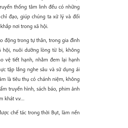
ác truyền thống tâm linh đều có những
hỉ đạo, giúp chúng ta xử lý và đối
hắp nơi trong xã hội.
o động trong tự thân, trong gia đình
ã hội, nuôi dưỡng lòng từ bi, không
ảo vệ tiết hạnh, nhằm đem lại hạnh
thực tập lắng nghe sâu và sử dụng ái
 năm là tiêu thụ có chánh niệm, không
hẩm truyền hình, sách báo, phim ảnh
m khát v.v…
ược chế tác trong thời Bụt, làm nền