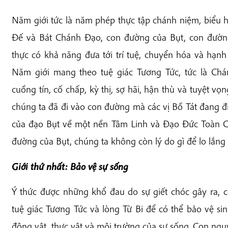
Năm giới tức là năm phép thực tập chánh niệm, biểu h
Đế và Bát Chánh Đạo, con đường của Bụt, con đường
thực có khả năng đưa tới trí tuệ, chuyển hóa và hạnh
Năm giới mang theo tuệ giác Tương Tức, tức là Ch
cuồng tín, cố chấp, kỳ thị, sợ hãi, hận thù và tuyệt vọ
chúng ta đã đi vào con đường mà các vị Bồ Tát đang đi
của đạo Bụt về một nền Tâm Linh và Đạo Đức Toàn Cầ
đường của Bụt, chúng ta không còn lý do gì để lo lắng c
Giới thứ nhất: Bảo vệ sự sống
Ý thức được những khổ đau do sự giết chóc gây ra, 
tuệ giác Tương Tức và lòng Từ Bi để có thể bảo vệ si
động vật, thực vật và môi trường của sự sống. Con ngu