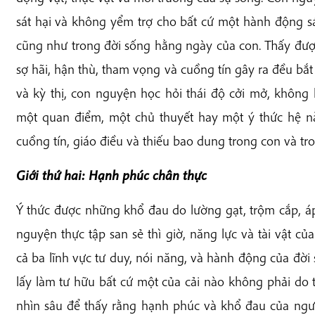
sát hại và không yểm trợ cho bất cứ một hành động sát
cũng như trong đời sống hằng ngày của con. Thấy đượ
sợ hãi, hận thù, tham vọng và cuồng tín gây ra đều bắ
và kỳ thị, con nguyện học hỏi thái độ cởi mở, không
một quan điểm, một chủ thuyết hay một ý thức hệ n
cuồng tín, giáo điều và thiếu bao dung trong con và tro
Giới thứ hai: Hạnh phúc chân thực
Ý thức được những khổ đau do lường gạt, trộm cắp, áp
nguyện thực tập san sẻ thì giờ, năng lực và tài vật củ
cả ba lĩnh vực tư duy, nói năng, và hành động của đ
lấy làm tư hữu bất cứ một của cải nào không phải do 
nhìn sâu để thấy rằng hạnh phúc và khổ đau của ngườ