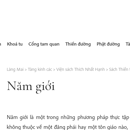
h
Khoá tu
Cổng tam quan
Thiền đường
Phật đường
Tà
Làng Mai
>
Tàng kinh các
>
Viện sách Thích Nhất Hạnh
>
Sách Thiền 
Năm giới
Năm giới là một trong những phương pháp thực tập
không thuộc về một đảng phái hay một tôn giáo nào, 