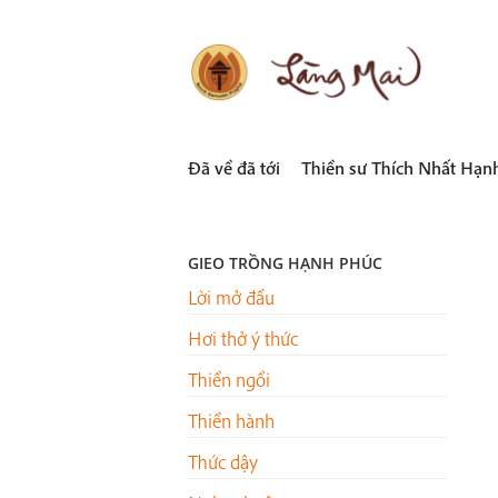
Skip
to
content
LÀNG MAI
Thích Nhất Hạnh
Đã về đã tới
Thiền sư Thích Nhất Hạn
GIEO TRỒNG HẠNH PHÚC
Lời mở đầu
Hơi thở ý thức
Thiền ngồi
Thiền hành
Thức dậy