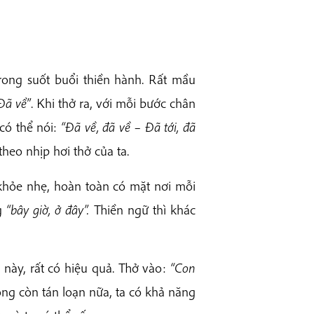
trong suốt buổi thiền hành. Rất mầu
Đã về”
. Khi thở ra, với mỗi bước chân
 có thể nói:
“Đã về, đã về – Đã tới, đã
heo nhịp hơi thở của ta.
khỏe nhẹ, hoàn toàn có mặt nơi mỗi
ng
“bây giờ, ở đây”.
Thiền ngữ thì khác
 này, rất có hiệu quả. Thở vào:
“Con
ng còn tán loạn nữa, ta có khả năng