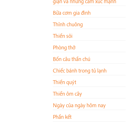
giận và những cảm xúc mạnh
Bữa cơm gia đình
Thỉnh chuông
Thiền sỏi
Phòng thở
Bốn câu thần chú
Chiếc bánh trong tủ lạnh
Thiền quýt
Thiền ôm cây
Ngày của ngày hôm nay
Phần kết