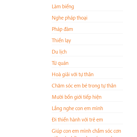
Làm biếng
Nghe pháp thoại
Pháp đàm
Thiền lạy
Du lịch
Từ quán
Hoà giải với tự thân
Chăm sóc em bé trong tự thân
Mười bốn giới tiếp hiện
Lắng nghe con em mình
Đi thiền hành với trẻ em
Giúp con em mình chắm sóc cơn