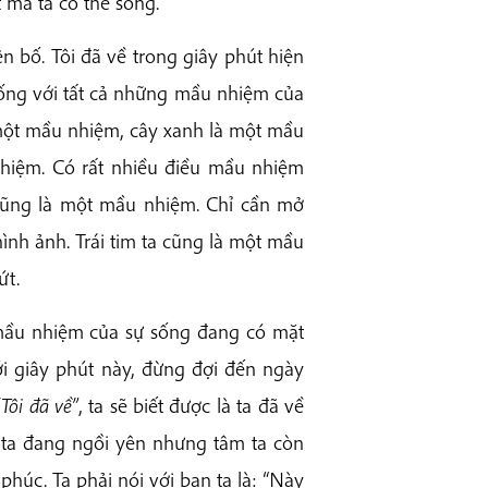
t mà ta có thể sống.
ên bố. Tôi đã về trong giây phút hiện
ự sống với tất cả những mầu nhiệm của
một mầu nhiệm, cây xanh là một mầu
hiệm. Có rất nhiều điều mầu nhiệm
 cũng là một mầu nhiệm. Chỉ cần mở
ình ảnh. Trái tim ta cũng là một mầu
ứt.
g mầu nhiệm của sự sống đang có mặt
ới giây phút này, đừng đợi đến ngày
“Tôi đã về”
, ta sẽ biết được là ta đã về
n ta đang ngồi yên nhưng tâm ta còn
phúc. Ta phải nói với bạn ta là: “Này