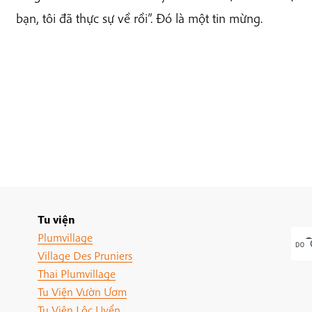
bạn, tôi đã thực sự về rồi”. Đó là một tin mừng.
Tu viện
Plumvillage
Village Des Pruniers
Thai Plumvillage
Tu Viện Vườn Ươm
Tu Viện Lộc Uyển