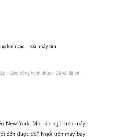
ng kinh các
Đài mây tím
tập
>
Gieo trồng hạnh phúc
>
Đã về, đã tới
ến New York. Mỗi lần ngồi trên máy
mới đến được đó.” Ngồi trên máy bay