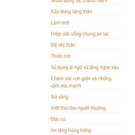
Mười động tác chánh niệm
Xây dựng tăng thân
Làm mới
Hiệp ước sống chung an lạc
Đệ nhị thân
Thiền ôm
Sử dụng ái ngữ và lắng nghe sâu
Chăm sóc cơn giận và những
cảm xúc mạnh
Soi sáng
Viết thư cho người thương
Độc cư
Im lặng hùng tráng