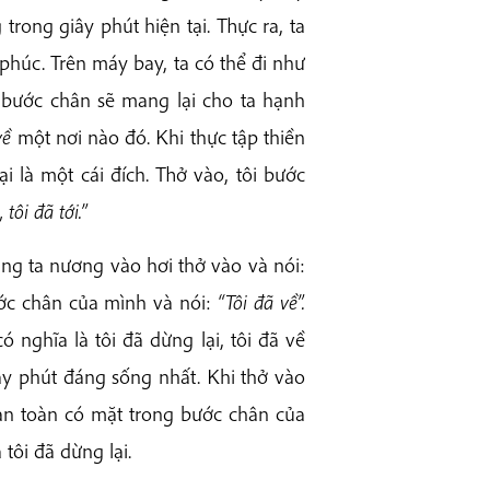
ong giây phút hiện tại. Thực ra, ta
húc. Trên máy bay, ta có thể đi như
bước chân sẽ mang lại cho ta hạnh
về
một nơi nào đó. Khi thực tập thiền
i là một cái đích. Thở vào, tôi bước
 tôi đã tới.”
úng ta nương vào hơi thở vào và nói:
ớc chân của mình và nói:
“Tôi đã về”.
ó nghĩa là tôi đã dừng lại, tôi đã về
giây phút đáng sống nhất. Khi thở vào
oàn toàn có mặt trong bước chân của
 tôi đã dừng lại.