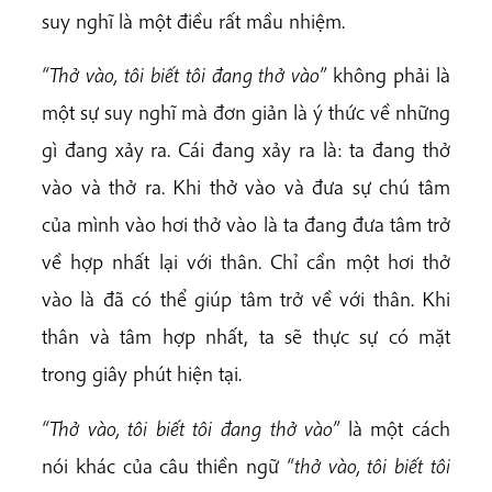
suy nghĩ là một điều rất mầu nhiệm.
“Thở vào, tôi biết tôi đang thở vào”
không phải là
một sự suy nghĩ mà đơn giản là ý thức về những
gì đang xảy ra. Cái đang xảy ra là: ta đang thở
vào và thở ra. Khi thở vào và đưa sự chú tâm
của mình vào hơi thở vào là ta đang đưa tâm trở
về hợp nhất lại với thân. Chỉ cần một hơi thở
vào là đã có thể giúp tâm trở về với thân. Khi
thân và tâm hợp nhất, ta sẽ thực sự có mặt
trong giây phút hiện tại.
“Thở vào, tôi biết tôi đang thở vào”
là một cách
nói khác của câu thiền ngữ
“thở vào, tôi biết tôi