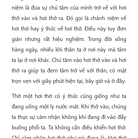
niệm là đưa sự chú tâm của mình trở về với hơi
thở vào và hơi thở ra. Đó gọi là chánh niệm về
hơi thở hay ý thức về hơi thở. Điều này tuy đơn
giản nhưng rất hiệu nghiệm. Trong đời sống
hàng ngày, nhiều khi thân ta ở nơi này mà tâm
ta lại ở nơi khác. Chú tâm vào hơi thở vào và hơi
thở ra giúp ta đem tâm trở về với thân, có mặt
trọn vẹn với giây phút hiện tại, bây giờ và ở đây.
Thở một hơi thở có ý thức cũng giống như ta
đang uống một ly nước mát. Khi thở vào, chúng
ta thực sự cảm nhận không khí đang đi vào đầy
buồng phổi ta. Ta không cần điều khiển hơi thở.
Chỉ cảm nhận hơi thở như nó đang là. Hơi thở