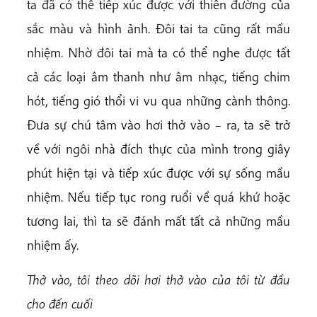
ta đã có thể tiếp xúc được với thiên đường của
sắc màu và hình ảnh. Đôi tai ta cũng rất mầu
nhiệm. Nhờ đôi tai mà ta có thể nghe được tất
cả các loại âm thanh như âm nhạc, tiếng chim
hót, tiếng gió thổi vi vu qua những cành thông.
Đưa sự chú tâm vào hơi thở vào – ra, ta sẽ trở
về với ngôi nhà đích thực của mình trong giây
phút hiện tại và tiếp xúc được với sự sống mầu
nhiệm. Nếu tiếp tục rong ruổi về quá khứ hoặc
tương lai, thì ta sẽ đánh mất tất cả những mầu
nhiệm ấy.
Thở vào, tôi theo dõi hơi thở vào của tôi từ đầu
cho đến cuối