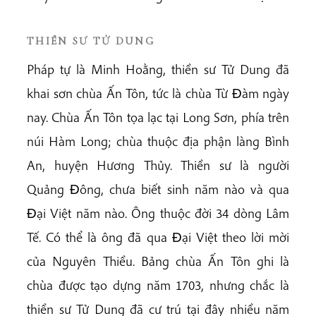
THIỀN SƯ TỬ DUNG
Pháp tự là Minh Hoằng, thiền sư Tử Dung đã
khai sơn chùa Ấn Tôn, tức là chùa Từ Ðàm ngày
nay. Chùa Ấn Tôn tọa lạc tại Long Sơn, phía trên
núi Hàm Long; chùa thuộc địa phận làng Bình
An, huyện Hương Thủy. Thiền sư là người
Quảng Ðông, chưa biết sinh năm nào và qua
Ðại Việt năm nào. Ông thuộc đời 34 dòng Lâm
Tế. Có thể là ông đã qua Ðại Việt theo lời mời
của Nguyên Thiều. Bảng chùa Ấn Tôn ghi là
chùa được tạo dựng năm 1703, nhưng chắc là
thiền sư Tử Dung đã cư trú tại đây nhiều năm