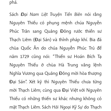
phá.
Sách
Ðại Nam Liệt Truyện Tiền Biên
nói rằng
Nguyên Thiều có phụng mệnh chúa Nguyễn
Phúc Trăn sang Quảng Ðông rước thiền sư
Thạch Liêm (Ðại Sán) và thỉnh pháp khí. Bia đá
chùa Quốc Ân do chúa Nguyễn Phúc Trú đề
năm 1729 cũng nói: “Thiền sư Hoán Bích Tạ
Nguyên Thiều ở chùa Hà Trung vâng lệnh
Nghĩa Vương qua Quảng Ðông mời hòa thượng
Ðại Sán”. Xét kỹ thì Nguyên Thiều chưa từng
mời Thạch Liêm; cùng qua Ðại Việt với Nguyên
Thiều có những thiền sư khác nhưng không có
mặt Thạch Liêm. Sách
Hải Ngoại Kỷ Sự
do Thạch