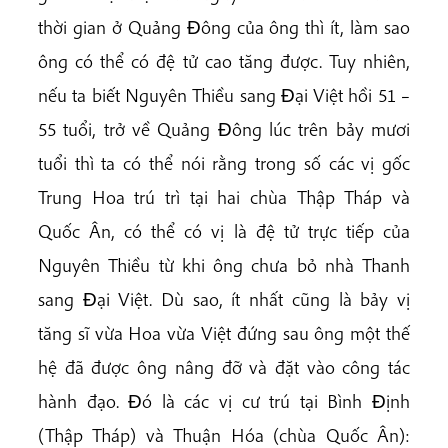
thời gian ở Quảng Ðông của ông thì ít, làm sao
ông có thể có đệ tử cao tăng được. Tuy nhiên,
nếu ta biết Nguyên Thiều sang Ðại Việt hồi 51 –
55 tuổi, trở về Quảng Ðông lúc trên bảy mươi
tuổi thì ta có thể nói rằng trong số các vị gốc
Trung Hoa trú trì tại hai chùa Thập Tháp và
Quốc Ân, có thể có vị là đệ tử trực tiếp của
Nguyên Thiều từ khi ông chưa bỏ nhà Thanh
sang Ðại Việt. Dù sao, ít nhất cũng là bảy vị
tăng sĩ vừa Hoa vừa Việt đứng sau ông một thế
hệ đã được ông nâng đỡ và đặt vào công tác
hành đạo. Ðó là các vị cư trú tại Bình Ðịnh
(Thập Tháp) và Thuận Hóa (chùa Quốc Ân):