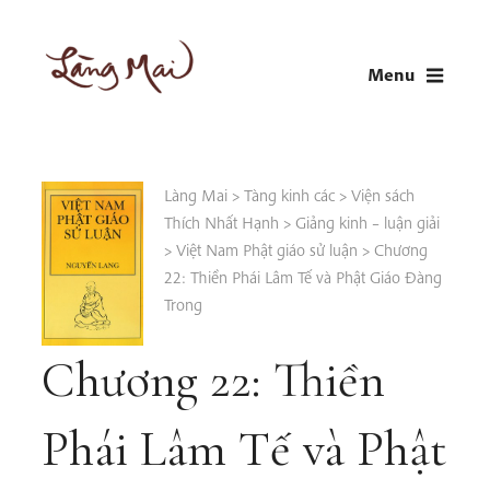
Skip
to
Menu
content
LÀNG MAI
Thích Nhất Hạnh
Làng Mai
>
Tàng kinh các
>
Viện sách
Thích Nhất Hạnh
>
Giảng kinh – luận giải
>
Việt Nam Phật giáo sử luận
>
Chương
22: Thiền Phái Lâm Tế và Phật Giáo Đàng
Trong
Chương 22: Thiền
Phái Lâm Tế và Phật