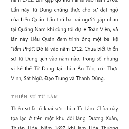
Lần này Tử Dung chứng thực cho sự đạt ngộ
của Liễu Quán. Lần thứ ba hai người gặp nhau
tại Quảng Nam khi cùng tới dự lễ Toàn Viện, và
lần này Liễu Quán đem trình ông một bài kệ
“
tắm Phật
”. Ðó là vào năm 1712. Chưa biết thiền
sư Tử Dung tịch vào năm nào. Trong số những
vị kế thế Tử Dung tại chùa Ấn Tôn, có: Thực
Vinh, Sát Ngữ, Ðạo Trung và Thanh Dũng.
THIỀN SƯ TỪ LÂM
Thiền sư là tổ khai sơn chùa Từ Lâm. Chùa này
tọa lạc ở trên một khu đồi làng Dương Xuân,
Thuận Hóa. Năm 1697 khi làm Hòa Thượng