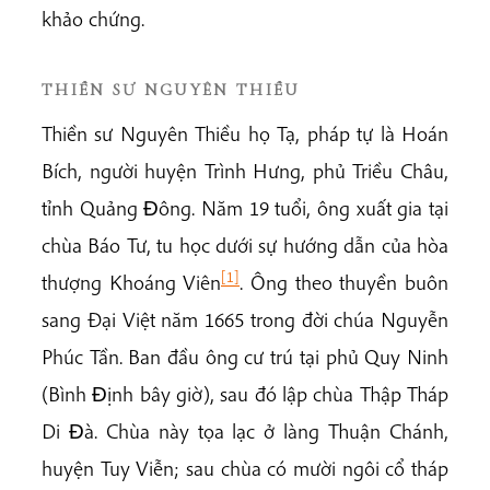
khảo chứng.
THIỀN SƯ NGUYÊN THIỀU
Thiền sư Nguyên Thiều họ Tạ, pháp tự là Hoán
Bích, người huyện Trình Hưng, phủ Triều Châu,
tỉnh Quảng Ðông. Năm 19 tuổi, ông xuất gia tại
chùa Báo Tư, tu học dưới sự hướng dẫn của hòa
[1]
thượng Khoáng Viên
. Ông theo thuyền buôn
sang Đại Việt năm 1665 trong đời chúa Nguyễn
Phúc Tần. Ban đầu ông cư trú tại phủ Quy Ninh
(Bình Ðịnh bây giờ), sau đó lập chùa Thập Tháp
Di Ðà. Chùa này tọa lạc ở làng Thuận Chánh,
huyện Tuy Viễn; sau chùa có mười ngôi cổ tháp