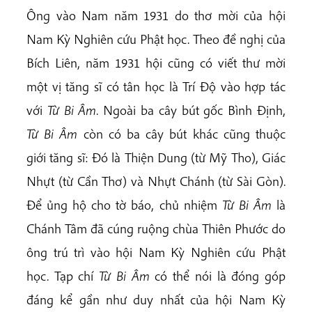
Ông vào Nam năm 1931 do thơ mời của hội
Nam Kỳ Nghiên cứu Phật học. Theo đề nghị của
Bích Liên, năm 1931 hội cũng có viết thư mời
một vị tăng sĩ có tân học là Trí Độ vào hợp tác
với
Từ Bi Âm
. Ngoài ba cây bút gốc Bình Định,
Từ Bi Âm
còn có ba cây bút khác cũng thuộc
giới tăng sĩ: Đó là Thiện Dung (từ Mỹ Tho), Giác
Nhựt (từ Cần Thơ) và Nhựt Chánh (từ Sài Gòn).
Để ủng hộ cho tờ báo, chủ nhiệm
Từ Bi Âm
là
Chánh Tâm đã cúng ruộng chùa Thiên Phước do
ông trú trì vào hội Nam Kỳ Nghiên cứu Phật
học. Tạp chí
Từ Bi Âm
có thể nói là đóng góp
đáng kể gần như duy nhất của hội Nam Kỳ