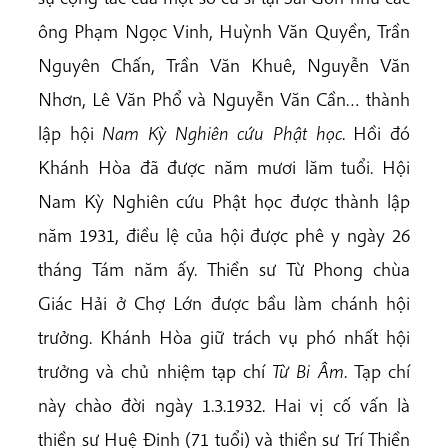
ông Phạm Ngọc Vinh, Huỳnh Văn Quyền, Trần
Nguyên Chấn, Trần Văn Khuê, Nguyễn Văn
Nhơn, Lê Văn Phổ và Nguyễn Văn Cần… thành
lập hội
Nam Kỳ Nghiên cứu Phật học
. Hồi đó
Khánh Hòa đã được năm mươi lăm tuổi. Hội
Nam Kỳ Nghiên cứu Phật học được thành lập
năm 1931, điều lệ của hội được phê y ngày 26
tháng Tám năm ấy. Thiền sư Từ Phong chùa
Giác Hải ở Chợ Lớn được bầu làm chánh hội
trưởng. Khánh Hòa giữ trách vụ phó nhất hội
trưởng và chủ nhiệm tạp chí
Từ Bi Âm
. Tạp chí
này chào đời ngày 1.3.1932. Hai vị cố vấn là
thiền sư Huệ Định (71 tuổi) và thiền sư Trí Thiền