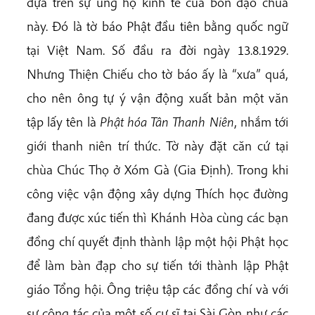
dựa trên sự ủng hộ kinh tế của bổn đạo chùa
này. Đó là tờ báo Phật đầu tiên bằng quốc ngữ
tại Việt Nam. Số đầu ra đời ngày 13.8.1929.
Nhưng Thiện Chiếu cho tờ báo ấy là “xưa” quá,
cho nên ông tự ý vận động xuất bản một văn
tập lấy tên là
Phật hóa Tân Thanh Niên
, nhắm tới
giới thanh niên trí thức. Tờ này đặt căn cứ tại
chùa Chúc Thọ ở Xóm Gà (Gia Định). Trong khi
công việc vận động xây dựng Thích học đường
đang được xúc tiến thì Khánh Hòa cùng các bạn
đồng chí quyết định thành lập một hội Phật học
để làm bàn đạp cho sự tiến tới thành lập Phật
giáo Tổng hội. Ông triệu tập các đồng chí và với
sự cộng tác của một số cư sĩ tại Sài Gòn như các