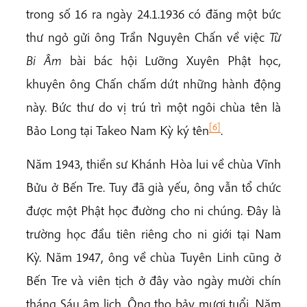
trong số 16 ra ngày 24.1.1936 có đăng một bức
thư ngỏ gửi ông Trần Nguyên Chấn về việc
Từ
Bi Âm
bài bác hội Lưỡng Xuyên Phật học,
khuyên ông Chấn chấm dứt những hành động
này. Bức thư do vị trú trì một ngôi chùa tên là
[6]
Bảo Long tại Takeo Nam Kỳ ký tên
.
Năm 1943, thiền sư Khánh Hòa lui về chùa Vĩnh
Bửu ở Bến Tre. Tuy đã già yếu, ông vẫn tổ chức
được một Phật học đường cho ni chúng. Đây là
trường học đầu tiên riêng cho ni giới tại Nam
Kỳ. Năm 1947, ông về chùa Tuyên Linh cũng ở
Bến Tre và viên tịch ở đây vào ngày mười chín
tháng Sáu âm lịch. Ông thọ bảy mươi tuổi. Năm