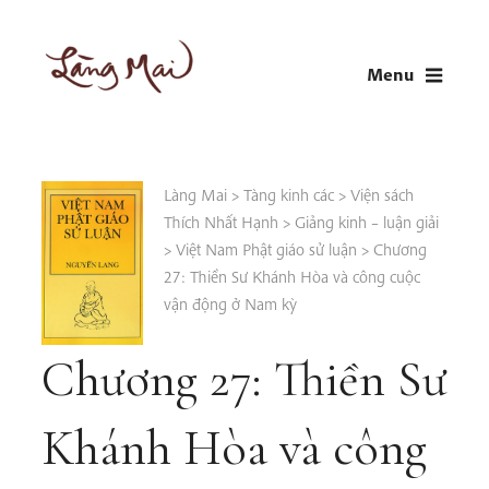
Skip
to
Menu
content
LÀNG MAI
Thích Nhất Hạnh
Làng Mai
>
Tàng kinh các
>
Viện sách
Thích Nhất Hạnh
>
Giảng kinh – luận giải
>
Việt Nam Phật giáo sử luận
>
Chương
27: Thiền Sư Khánh Hòa và công cuộc
vận động ở Nam kỳ
Chương 27: Thiền Sư
Khánh Hòa và công