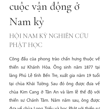
cuộc vận động ở
Nam kỳ
HỘI NAM KỲ NGHIÊN CỨU
PHẬT HỌC
Công đầu của phong trào chấn hưng thuộc về
thiền sư Khánh Hòa. Ông sinh năm 1877 tại
làng Phú Lễ tỉnh Bến Tre, xuất gia năm 19 tuổi
tại chùa Khải Tường. Sau đó ông được đưa về
chùa Kim Cang ở Tân An và làm lễ thế độ với
thiền sư Chánh Tâm. Năm năm sau, ông được
đưa về chùa Long Triều và học Phật với thiền sư