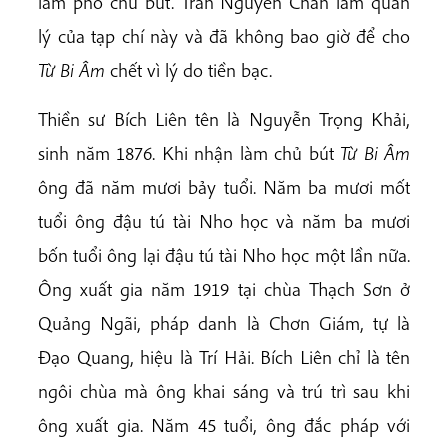
làm phó chủ bút. Trần Nguyên Chấn làm quản
lý của tạp chí này và đã không bao giờ để cho
Từ Bi Âm
chết vì lý do tiền bạc.
Thiền sư Bích Liên tên là Nguyễn Trọng Khải,
sinh năm 1876. Khi nhận làm chủ bút
Từ Bi Âm
ông đã năm mươi bảy tuổi. Năm ba mươi mốt
tuổi ông đậu tú tài Nho học và năm ba mươi
bốn tuổi ông lại đậu tú tài Nho học một lần nữa.
Ông xuất gia năm 1919 tại chùa Thạch Sơn ở
Quảng Ngãi, pháp danh là Chơn Giám, tự là
Đạo Quang, hiệu là Trí Hải. Bích Liên chỉ là tên
ngôi chùa mà ông khai sáng và trú trì sau khi
ông xuất gia. Năm 45 tuổi, ông đắc pháp với