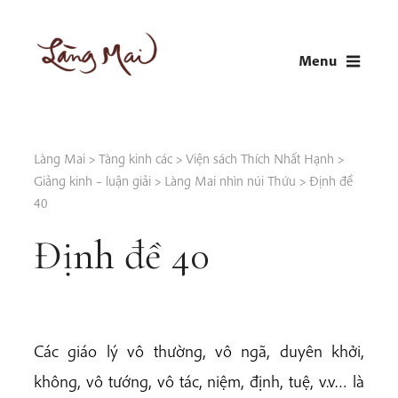
Skip
to
Menu
content
LÀNG MAI
Thích Nhất Hạnh
Làng Mai
>
Tàng kinh các
>
Viện sách Thích Nhất Hạnh
>
Giảng kinh – luận giải
>
Làng Mai nhìn núi Thứu
>
Định đề
40
Định đề 40
Các giáo lý vô thường, vô ngã, duyên khởi,
không, vô tướng, vô tác, niệm, định, tuệ, v.v… là