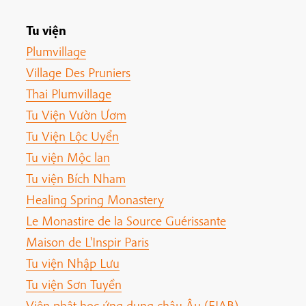
Tu viện
Plumvillage
Village Des Pruniers
Thai Plumvillage
Tu Viện Vườn Ươm
Tu Viện Lộc Uyển
Tu viện Mộc lan
Tu viện Bích Nham
Healing Spring Monastery
Le Monastire de la Source Guérissante
Maison de L'Inspir Paris
Tu viện Nhập Lưu
Tu viện Sơn Tuyền
Viện phật học ứng dụng châu Âu (EIAB)