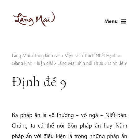
Skip
to
Menu
content
LÀNG MAI
Thích Nhất Hạnh
Làng Mai
>
Tàng kinh các
>
Viện sách Thích Nhất Hạnh
>
Giảng kinh – luận giải
>
Làng Mai nhìn núi Thứu
>
Định đề 9
Định đề 9
Ba pháp ấn là vô thường – vô ngã – Niết bàn.
Chúng ta có thể nói Bốn pháp ấn hay Năm
pháp ấn với điều kiện là trong những pháp ấn