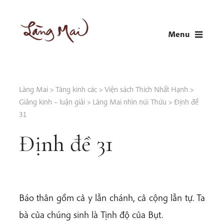
Skip
to
Menu
content
LÀNG MAI
Thích Nhất Hạnh
Làng Mai
>
Tàng kinh các
>
Viện sách Thích Nhất Hạnh
>
Giảng kinh – luận giải
>
Làng Mai nhìn núi Thứu
>
Định đề
31
Định đề 31
Báo thân gồm cả y lẫn chánh, cả cộng lẫn tự. Ta
bà của chúng sinh là Tịnh độ của Bụt.