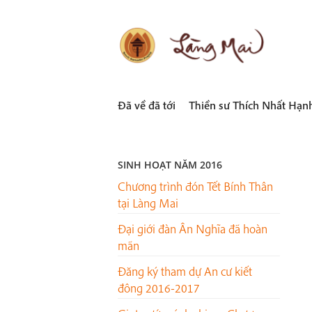
Skip
to
content
LÀNG MAI
Thích Nhất Hạnh
Đã về đã tới
Thiền sư Thích Nhất Hạn
SINH HOẠT NĂM 2016
Chương trình đón Tết Bính Thân
tại Làng Mai
Đại giới đàn Ân Nghĩa đã hoàn
mãn
Đăng ký tham dự An cư kiết
đông 2016-2017