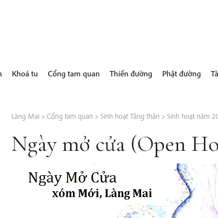
h
Khoá tu
Cổng tam quan
Thiền đường
Phật đường
Tà
Làng Mai
>
Cổng tam quan
>
Sinh hoạt Tăng thân
>
Sinh hoạt năm 2
Ngày mở cửa (Open Hou