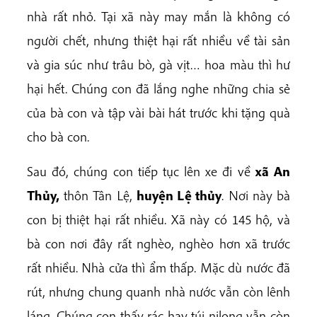
nhà rất nhỏ. Tại xã này may mắn là không có
người chết, nhưng thiệt hại rất nhiều về tài sản
và gia súc như trâu bò, gà vịt… hoa màu thì hư
hại hết. Chúng con đã lắng nghe những chia sẻ
của bà con và tập vài bài hát trước khi tặng quà
cho bà con.
Sau đó, chúng con tiếp tục lên xe đi về
xã
An
Thủy,
thôn Tân Lệ,
huyện Lệ thủy
. Nơi này bà
con bị thiệt hại rất nhiều. Xã này có 145 hộ, và
bà con nơi đây rất nghèo, nghèo hơn xã trước
rất nhiều. Nhà cửa thì ẩm thấp. Mặc dù nước đã
rút, nhưng chung quanh nhà nước vẫn còn lênh
láng. Chúng con thấy rác hay túi nilong vẫn còn