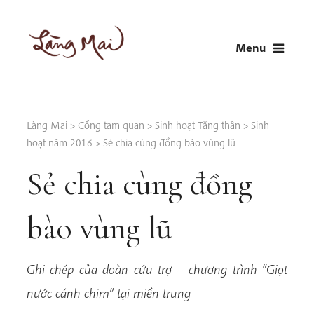
Skip
to
Menu
content
LÀNG MAI
Thích Nhất Hạnh
Làng Mai
>
Cổng tam quan
>
Sinh hoạt Tăng thân
>
Sinh
hoạt năm 2016
>
Sẻ chia cùng đồng bào vùng lũ
Sẻ chia cùng đồng
bào vùng lũ
Ghi chép của đoàn cứu trợ – chương trình “Giọt
nước cánh chim” tại miền trung