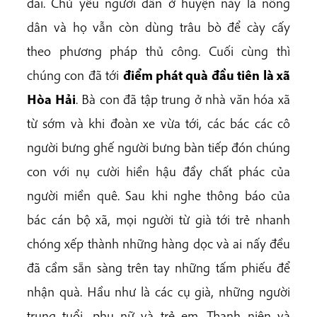
đai. Chủ yếu người dân ở huyện này là nông
dân và họ vẫn còn dùng trâu bò để cày cấy
theo phương pháp thủ công. Cuối cùng thì
chúng con đã tới
điểm phát quà đầu tiên là xã
Hòa Hải
. Bà con đã tập trung ở nhà văn hóa xã
từ sớm và khi đoàn xe vừa tới, các bác các cô
người bưng ghế người bưng bàn tiếp đón chúng
con với nụ cười hiền hậu đầy chất phác của
người miền quê. Sau khi nghe thông báo của
bác cán bộ xã, mọi người từ già tới trẻ nhanh
chóng xếp thành những hàng dọc và ai nấy đều
đã cầm sẵn sàng trên tay những tấm phiếu để
nhận quà. Hầu như là các cụ già, những người
trung tuổi, phụ nữ và trẻ em. Thanh niên và