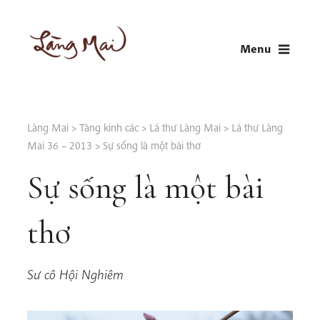
Skip
to
Menu
content
LÀNG MAI
Thích Nhất Hạnh
Làng Mai
>
Tàng kinh các
>
Lá thư Làng Mai
>
Lá thư Làng
Mai 36 – 2013
>
Sự sống là một bài thơ
Sự sống là một bài
thơ
Sư cô Hội Nghiêm