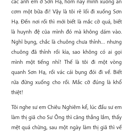
các anh em ở Sơn Hạ, hôm nay mình xuống ăn
cơm một bữa đi! Vậy là tôi rẽ lối đi xuống Sơn
Hạ. Đến nơi rồi thì mới biết là mắc cỡ quá, biết
là huynh đệ của mình đó mà không dám vào.
Nghĩ bụng, chắc là chuông chưa thỉnh… nhưng
chuông đã thỉnh rồi kìa, sao không có ai gọi
mình một tiếng nhỉ! Thế là tôi đi một vòng
quanh Sơn Hạ, rồi vác cái bụng đói đi về. Biết
rứa đừng xuống cho rồi. Mắc cỡ đúng là khổ
thiệt!
Tôi nghe sư em Chiêu Nghiêm kể, lúc đầu sư em
làm thị giả cho Sư Ông thì căng thẳng lắm, thấy
mệt quá chừng, sau một ngày làm thị giả thì về