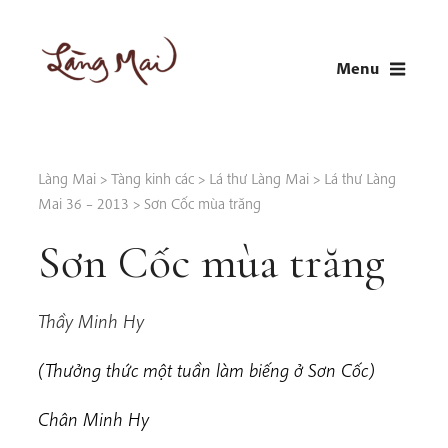
Skip
to
Menu
content
LÀNG MAI
Thích Nhất Hạnh
Làng Mai
>
Tàng kinh các
>
Lá thư Làng Mai
>
Lá thư Làng
Mai 36 – 2013
>
Sơn Cốc mùa trăng
Sơn Cốc mùa trăng
Thầy Minh Hy
(Thưởng thức một tuần làm biếng ở Sơn Cốc)
Chân Minh Hy