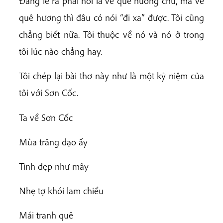
Đáng lẽ ra phải nói là về quê hương chứ, mà về
quê hương thì đâu có nói “đi xa” được. Tôi cũng
chẳng biết nữa. Tôi thuộc về nó và nó ở trong
tôi lúc nào chẳng hay.
Tôi chép lại bài thơ này như là một kỷ niệm của
tôi với Sơn Cốc.
Ta về Sơn Cốc
Mùa trăng dạo ấy
Tình đẹp như mây
Nhẹ tợ khói lam chiều
Mái tranh quê