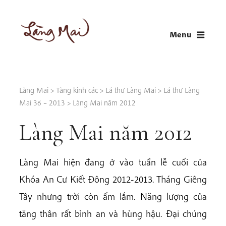
Skip
to
Menu
content
LÀNG MAI
Thích Nhất Hạnh
Làng Mai
>
Tàng kinh các
>
Lá thư Làng Mai
>
Lá thư Làng
Mai 36 – 2013
>
Làng Mai năm 2012
Làng Mai năm 2012
Làng Mai hiện đang ở vào tuần lễ cuối của
Khóa An Cư Kiết Đông 2012-2013. Tháng Giêng
Tây nhưng trời còn ấm lắm. Năng lượng của
tăng thân rất bình an và hùng hậu. Đại chúng