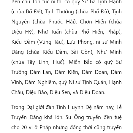
Bên chư Tôn túc ni thì có quý Sư Bà Tịnh Hạnh
(chùa Bồ Đề), Tịnh Thường (chùa Phổ Đà), Tịnh
Nguyện (chùa Phước Hải), Chơn Hiền (chùa
Diệu Hỷ), Như Tuấn (chùa Phổ Hiền, Pháp),
Kiều Đàm (Vũng Tàu), Lưu Phong, ni sư Minh
Đăng (chùa Kiều Đàm, Sài Gòn), Như Minh
(chùa Tây Linh, Huế). Miền Bắc có quý Sư
Trưởng Đàm Lan, Đàm Kiên, Đàm Đoan, Đàm
Vĩnh, Đàm Nghiêm, quý Ni sư Tịnh Quán, Hạnh
Châu, Diệu Bảo, Diệu Sen, và Diệu Đoan.
Trong Đại giới đàn Tình Huynh Đệ năm nay, Lễ
Truyền Đăng khá lớn. Sư Ông truyền đèn tuệ
cho 20 vị ở Pháp nhưng đồng thời cũng truyền