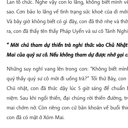
Lan tổ chức. Nghe vậy con lo lắng, không biết mình 
sao. Cơn bão lo lắng về tình trạng sức khoẻ của dì mới
Và bây giờ không biết có gì đây, con đã thở nhẹ và thở
ra, con đã thấy tên thầy Pháp Uyển và sư cô Tánh Nghiê
“
M
ời chú tham dự thiền trà nghi thức vào Chủ Nhật
Mai của quý sư cô. Nếu không tham dự được nhớ gọi c
Những suy nghĩ vang lên trong con: “Không biết mìn
quý thầy quý sư cô mời đi uống trà?” Tối thứ Bảy, con
Chủ nhật, con đã thức dậy lúc 5 giờ sáng để chuẩn 
niệm. Sau khi ngồi thiền, đại chúng rời thiền đường,
mai chớm nở. Còn riêng con cứ băn khoăn về buổi thi
con đã có mặt ở Xóm Mai.