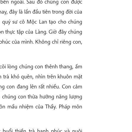
 bên ngoài. Sau đó chúng con được
y, đây là lần đầu tiên trong đời của
y, quý sư cô Mộc Lan tạo cho chúng
n thực tập của Làng. Giờ đây chúng
phúc của mình. Không chỉ riêng con,
 cõi lòng chúng con thênh thang, ấm
ền trà khó quên, nhìn trên khuôn mặt
ong con đang lên rất nhiều. Con cảm
o chúng con thừa hưởng năng lượng
 môn mầu nhiệm của Thầy. Pháp môn
buổi thiền trà hạnh phúc và nuôi