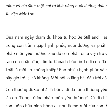
mình và gia đình một nơi có khả năng nuôi dưỡng, đưa m
Tu viện Mộc Lan.
Qua năm ngày tham dự khóa tu học Be Still and Heal
trong con tràn ngập hạnh phúc, nuôi dưỡng và phát 
pháp môn yêu thương. Sau đó con phải rời tu viện trở 
sau con nhận được tin từ Canada báo tin là dì con đã
Thật là một tin khủng khiếp! Bao nhiêu hạnh phúc và
bây giờ trở lại số không. Một nỗi lo lắng bắt đầu trỗi d
Con thương dì. Có phải là bởi vì dì đã từng thương yê
là con đã học được pháp môn yêu thương? Dù dì chỉ 
con luôn chứa hình bóng dì như là mẹ ruột của con. B