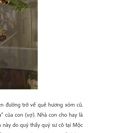
lên đường trở về quê hương xóm cũ.
à” của con (vợ). Nhà con cho hay là
n này do quý thầy quý sư cô tại Mộc