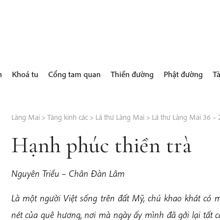
h
Khoá tu
Cổng tam quan
Thiền đường
Phật đường
Tà
Làng Mai
>
Tàng kinh các
>
Lá thư Làng Mai
>
Lá thư Làng Mai 36 –
Hạnh phúc thiền trà
Nguyên Triều – Chân Đàn Lâm
Là một người Việt sống trên đất Mỹ, chú khao khát có mộ
nét của quê hương, nơi mà ngày ấy mình đã gởi lại tất c