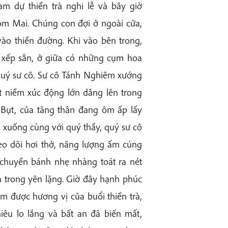
 dự thiền trà nghi lễ và bây giờ
óm Mai. Chúng con đợi ở ngoài cửa,
vào thiền đường. Khi vào bên trong,
 xếp sẵn, ở giữa có những cụm hoa
 quý sư cô. Sư cô Tánh Nghiêm xướng
ột niềm xúc động lớn dâng lên trong
 Bụt, của tăng thân đang ôm ấp lấy
 xuống cùng với quý thầy, quý sư cô
eo dõi hơi thở, năng lượng ấm cúng
à chuyền bánh nhẹ nhàng toát ra nét
à trong yên lặng. Giờ đây hạnh phúc
m được hương vị của buổi thiền trà,
iêu lo lắng và bất an đã biến mất,