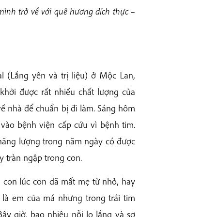
ình trở về với quê hương đích thực –
 (Lắng yên và trị liệu) ở Mộc Lan,
khởi được rất nhiều chất lượng của
về nhà để chuẩn bị đi làm. Sáng hôm
 vào bệnh viện cấp cứu vì bệnh tim.
 năng lượng trong năm ngày có được
ậy tràn ngập trong con.
u con lúc con đã mất mẹ từ nhỏ, hay
là em của má nhưng trong trái tim
ây giờ, bao nhiêu nỗi lo lắng và sợ