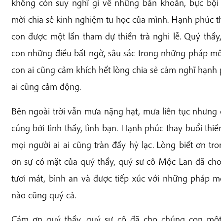
không còn suy nghĩ gì về những băn khoăn, bực bội
mời chia sẻ kinh nghiệm tu học của mình. Hạnh phúc tha
con được một lần tham dự thiền trà nghi lễ. Quý thầ
con những điều bất ngờ, sâu sắc trong những pháp mô
con ai cũng cảm khích hết lòng chia sẻ cảm nghĩ hạnh 
ai cũng cảm động.
Bên ngoài trời vẫn mưa nặng hạt, mưa liên tục nhưng
cúng bởi tình thầy, tình bạn. Hạnh phúc thay buổi thi
mọi người ai ai cũng tràn đầy hỷ lạc.
Lòng biết ơn tr
ơn sự có mặt của quý thầy, quý sư cô Mộc Lan đã ch
tươi mát, bình an và được tiếp xúc với những pháp
nào cũng quý cả.
Cám ơn quý thầy, quý sư cô đã cho chúng con một 