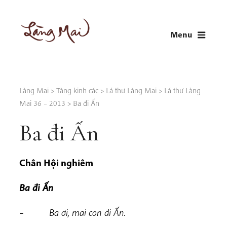
Skip
to
Menu
content
LÀNG MAI
Thích Nhất Hạnh
Làng Mai
>
Tàng kinh các
>
Lá thư Làng Mai
>
Lá thư Làng
Mai 36 – 2013
>
Ba đi Ấn
Ba đi Ấn
Chân Hội nghiêm
Ba đi Ấn
–
Ba ơi, mai con đi Ấn.