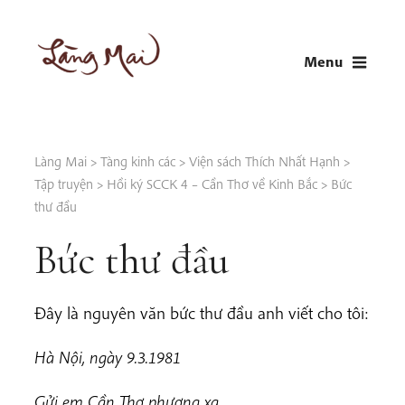
Skip
to
Menu
content
LÀNG MAI
Thích Nhất Hạnh
Làng Mai
>
Tàng kinh các
>
Viện sách Thích Nhất Hạnh
>
Tập truyện
>
Hồi ký SCCK 4 – Cần Thơ về Kinh Bắc
>
Bức
thư đầu
Bức thư đầu
Đây là nguyên văn bức thư đầu anh viết cho tôi:
Hà Nội, ngày 9.3.1981
Gửi em Cần Thơ phương xa,