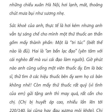
những chiều xuân Hà Nội, hơi lạnh, mát, thoảng
chút mưa bụi như sương nhẹ.
Sức khoẻ của anh, thực tế là hơi kém nhưng anh
vẫn tự sáng chế cho mình một thứ thuốc an thần
gồm mấy thành phần: Một là “tri túc” (biết thế
nào là đủ). Hai là “an bần lạc đạo” (yên tâm với
cái nghèo để mà vui cái đạo làm người). Giờ phút
nào anh cũng uống một viên thuốc ấy. Em là bác
sĩ, thử tìm ở các hiệu thuốc bên ấy xem họ có bán
không nhé! Còn mấy thứ thuốc rất quý (vì tình
của em) gửi tặng anh thì may quá, rất cần cho
chị. (Chị bị huyết áp cao, nhiều lần lên tới
220/140, lại cũng hay đau xương mỏi khớp). Chị