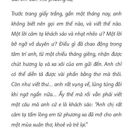
Trước trang giấy trắng, gần một tháng nay, anh
không biết nên gọi em thế nào, và viết thế nào.
Một lời cảm tạ khách sáo và nhạt nhẽo ư? Một lời
bỡ ngỡ vô duyên ư? Điều gì đã chao động trong
tâm trí anh, từ một chiều tháng giêng, nhận được
chút hương lạ và xa xôi của em gửi đến. Anh chỉ
có thể diễn tả được vài phần bằng thơ mà thôi.
Còn như viết thư… anh rất vụng về, lúng túng đôi
khi ngớ ngẩn nữa… Ấy thế mà rồi vẫn phải viết
một câu mà anh cứ e là khách sáo: “Anh chị rất
cảm tạ tấm lòng em từ phương xa đã mở cho anh
một mùa xuân thơ, khoẻ và trẻ lại.”