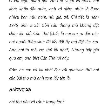
Ở Hà Nội, thành phố Hồ Chí Minh và nhiều nơi
khác khắp đất nước, anh có diễm phúc là được
nhiều bạn hữu nam, nữ, già, trẻ. Chỉ tiếc là năm
1976, anh ở Sài Gòn sáu tháng mà không đặt
chân lên đất Cần Thơ (chắc là nơi em ra đời, nên
hai người thân sinh đã lấy đất ấy mà đặt tên Em.
Anh hơi tò mò, em thứ lỗi nhé!) Nhưng bây giờ
qua em, anh biết Cần Thơ rồi đấy.
Cảm ơn em và lại phải đọc cái quatrain thứ hai
của bài thơ mà anh tạm lấy tên là:
HƯƠNG XA
Bài thơ nào vỗ cánh trong Em?