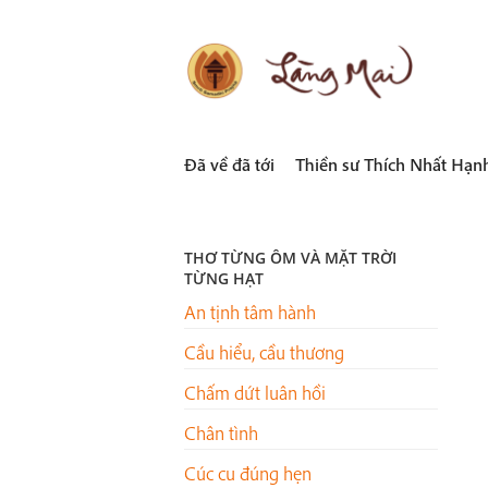
Skip
to
content
LÀNG MAI
Thích Nhất Hạnh
Đã về đã tới
Thiền sư Thích Nhất Hạn
THƠ TỪNG ÔM VÀ MẶT TRỜI
TỪNG HẠT
An tịnh tâm hành
Cầu hiểu, cầu thương
Chấm dứt luân hồi
Chân tình
Cúc cu đúng hẹn