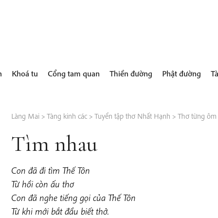
h
Khoá tu
Cổng tam quan
Thiền đường
Phật đường
Tà
Làng Mai
>
Tàng kinh các
>
Tuyển tập thơ Nhất Hạnh
>
Thơ từng ôm v
Tìm nhau
Con đã đi tìm Thế Tôn
Từ hồi còn ấu thơ
Con đã nghe tiếng gọi của Thế Tôn
Từ khi mới bắt đầu biết thở.