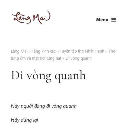
Skip
to
Menu
content
LÀNG MAI
Thích Nhất Hạnh
Làng Mai
>
Tàng kinh các
>
Tuyển tập thơ Nhất Hạnh
>
Thơ
từng ôm và mặt trời từng hạt
>
Đi vòng quanh
Đi vòng quanh
Này người đang đi vòng quanh
Hãy dừng lại