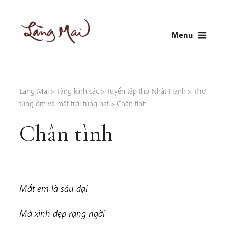
Skip
to
Menu
content
LÀNG MAI
Thích Nhất Hạnh
Làng Mai
>
Tàng kinh các
>
Tuyển tập thơ Nhất Hạnh
>
Thơ
từng ôm và mặt trời từng hạt
>
Chân tình
Chân tình
Mắt em là sáu đại
Mà xinh đẹp rạng ngời