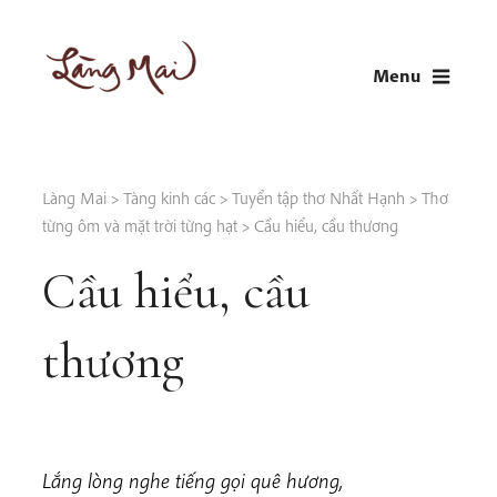
Skip
to
Menu
content
LÀNG MAI
Thích Nhất Hạnh
Làng Mai
>
Tàng kinh các
>
Tuyển tập thơ Nhất Hạnh
>
Thơ
từng ôm và mặt trời từng hạt
>
Cầu hiểu, cầu thương
Cầu hiểu, cầu
thương
Lắng lòng nghe tiếng gọi quê hương,