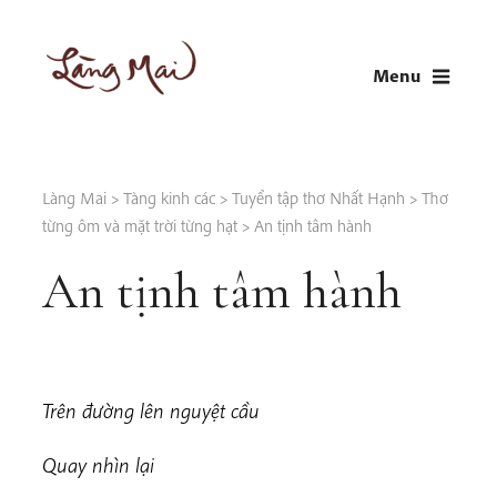
Skip
to
Menu
content
LÀNG MAI
Thích Nhất Hạnh
Làng Mai
>
Tàng kinh các
>
Tuyển tập thơ Nhất Hạnh
>
Thơ
từng ôm và mặt trời từng hạt
>
An tịnh tâm hành
An tịnh tâm hành
Trên đường lên nguyệt cầu
Quay nhìn lại