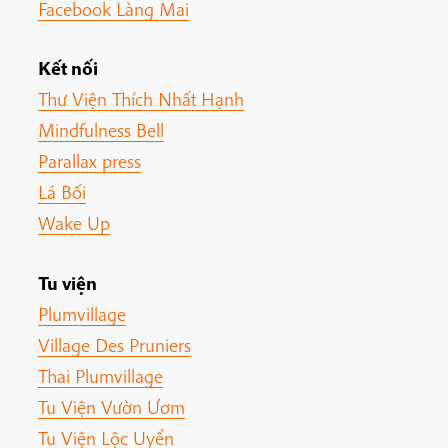
Facebook Làng Mai
Kết nối
Thư Viện Thích Nhất Hạnh
Mindfulness Bell
Parallax press
Lá Bối
Wake Up
Tu viện
Plumvillage
Village Des Pruniers
Thai Plumvillage
Tu Viện Vườn Ươm
Tu Viện Lộc Uyển