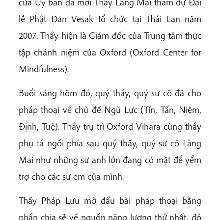
của Ủy ban đã mời Thầy Làng Mai tham dự Đại
lễ Phật Đản Vesak tổ chức tại Thái Lan năm
2007. Thầy hiện là Giám đốc của Trung tâm thực
tập chánh niệm của Oxford (Oxford Center for
Mindfulness).
Buổi sáng hôm đó, quý thầy, quý sư cô đã cho
pháp thoại về chủ đề Ngũ Lực (Tín, Tấn, Niệm,
Định, Tuệ). Thầy trụ trì Oxford Vihara cùng thầy
phụ tá ngồi phía sau quý thầy, quý sư cô Làng
Mai như những sư anh lớn đang có mặt để yểm
trợ cho các sư em của mình.
Thầy Pháp Lưu mở đầu bài pháp thoại bằng
phần chia sẻ về nguồn năng lượng thứ nhất, đó