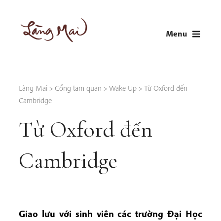
Skip
to
Menu
content
LÀNG MAI
Thích Nhất Hạnh
Làng Mai
>
Cổng tam quan
>
Wake Up
>
Từ Oxford đến
Cambridge
Từ Oxford đến
Cambridge
Giao lưu với sinh viên các trường Đại Học