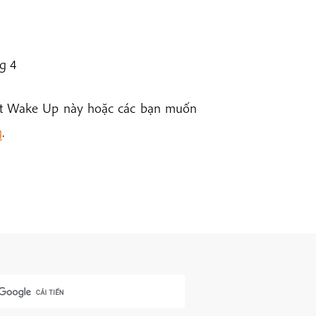
g 4
iệt Wake Up này hoặc các bạn muốn
g
.