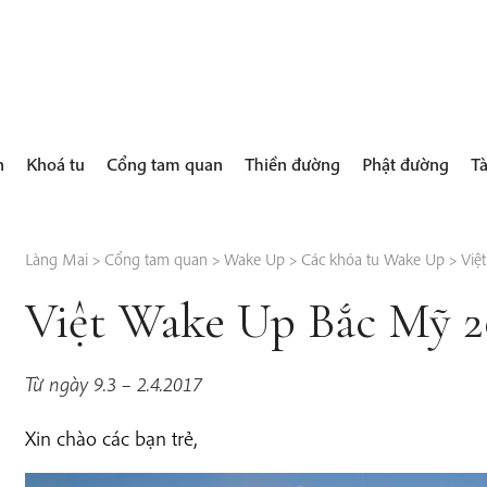
h
Khoá tu
Cổng tam quan
Thiền đường
Phật đường
Tà
Làng Mai
>
Cổng tam quan
>
Wake Up
>
Các khóa tu Wake Up
>
Việ
Việt Wake Up Bắc Mỹ 2
Từ ngày 9.3 – 2.4.2017
Xin chào các bạn trẻ,