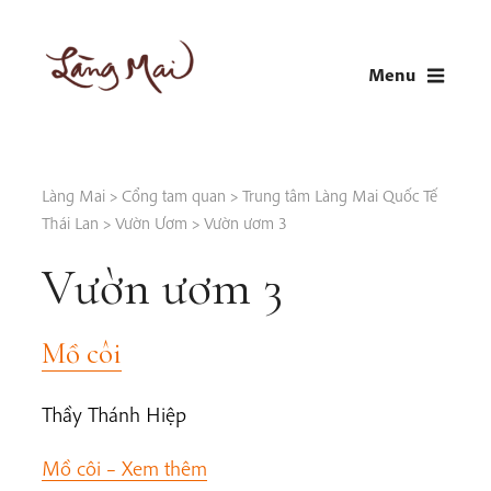
Skip
to
Menu
content
LÀNG MAI
Thích Nhất Hạnh
Làng Mai
>
Cổng tam quan
>
Trung tâm Làng Mai Quốc Tế
Thái Lan
>
Vườn Ươm
>
Vườn ươm 3
Vườn ươm 3
Mồ côi
Thầy Thánh Hiệp
Mồ côi –
Xem thêm