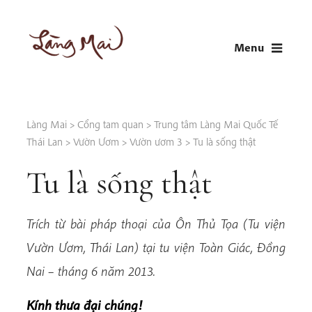
Skip
to
Menu
content
LÀNG MAI
Thích Nhất Hạnh
Làng Mai
>
Cổng tam quan
>
Trung tâm Làng Mai Quốc Tế
Thái Lan
>
Vườn Ươm
>
Vườn ươm 3
>
Tu là sống thật
Tu là sống thật
Trích từ bài pháp thoại của Ôn Thủ Tọa (Tu viện
Vườn Ươm, Thái Lan) tại tu viện Toàn Giác, Đồng
Nai – tháng 6 năm 2013.
Kính thưa đại chúng!