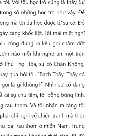
ôi. Với tôi, học trò cũng là thầy. Sư
trong số những học trò như vậy. Để
rọng mà tôi đã học được từ sư cô. Đó
ày càng khốc liệt. Tôi mải miết nghĩ
hịu cùng đứng ra kêu gọi chấm dứt
 cơm nào mỗi khi nghe tin một trận
ân ở Phú Thọ Hòa, sư cô Chân Không,
ay qua hỏi tôi: “Bạch Thầy, Thầy có
 gọi là gì không?” Nhìn sư cô đang
t cả sự chú tâm, tôi bỗng bừng tỉnh.
 rau thơm. Và tôi nhận ra rằng tôi
ải chỉ nghĩ về chiến tranh mà thôi.
ững loại rau thơm ở miền Nam, Trung