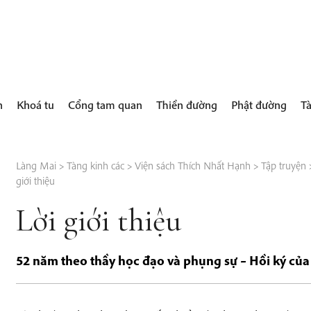
h
Khoá tu
Cổng tam quan
Thiền đường
Phật đường
Tà
Làng Mai
>
Tàng kinh các
>
Viện sách Thích Nhất Hạnh
>
Tập truyện
giới thiệu
Lời giới thiệu
52 năm theo thầy học đạo và phụng sự – Hồi ký củ