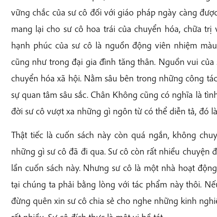
vững chắc của sư cô đối với giáo pháp ngày càng đượ
mang lại cho sư cô hoa trái của chuyển hóa, chữa trị 
hạnh phúc của sư cô là nguồn động viên nhiệm màu
cũng như trong đại gia đình tăng thân. Nguồn vui của 
chuyển hóa xã hội. Nằm sâu bên trong những công tác 
sự quan tâm sâu sắc. Chân Không cũng có nghĩa là tìn
đời sư cô vượt xa những gì ngôn từ có thể diễn tả, đó l
Thật tiếc là cuốn sách này còn quá ngắn, không chuy
những gì sư cô đã đi qua. Sư cô còn rất nhiều chuyện đ
lần cuốn sách này. Nhưng sư cô là một nhà hoạt động
tại chúng ta phải bằng lòng với tác phẩm này thôi. Nếu
đừng quên xin sư cô chia sẻ cho nghe những kinh nghiệ
rất nhiều. Sư cô đích thực là một vị bồ tát.