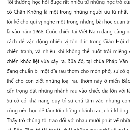
Tôi thường học hỏi được rất nhiều từ những học trò của t
cô Chân Không là một trong những người ưu tú nhất 
tôi kể cho quí vị nghe một trong những bài học quan t
là vào năm 1966. Cuộc chiến tại Việt Nam đang càng ng
cách để vận động nhiều vị tôn đức trong Giáo Hội c
chiến tranh, và nhiều khi không thể nuốt trôi miếng
chiến khốc liệt vừa xảy ra. Bữa đó, tại chùa Pháp V
đang chuẩn bị một dĩa rau thơm cho món phở, sư cô qu
thể cho con biết những loại rau thơm này ở miền Bắc
cẩn trọng đặt những nhánh rau vào chiếc dĩa lớn với tấ
Sư cô có khả năng duy trì sự chú tâm vào những cọng
cũng nên học để tâm tới những nhánh rau, chứ không ph
Thầy trò chúng tôi trao đổi với nhau mười phút về nh