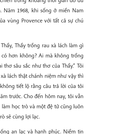
 chiến trong khoảng thời gian đó đủ
cần. Năm 1968, khi sống ở miền Nam
của vùng Provence với tất cả sự chú
Thầy, Thầy trồng rau xà lách làm gì
hơ có hơn không? Ai mà không trồng
i thơ sâu sắc như thơ của Thầy.” Tôi
xà lách thật chánh niệm như vậy thì
hông tiết lộ rằng câu trả lời của tôi
năm trước. Cho đến hôm nay, tôi vẫn
g làm học trò và một đệ tử cũng luôn
ò sẽ cùng lợi lạc.
sống an lạc và hạnh phúc. Niềm tin