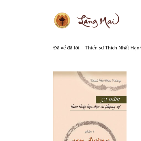
Skip
to
content
LÀNG MAI
Thích Nhất Hạnh
Đã về đã tới
Thiền sư Thích Nhất Hạn