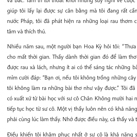
và Bắc. Tâm trí tôi thoát khỏi những suy nghĩ về cuộc
giúp tôi lấy lại được sự cân bằng mà tôi đang rất 
nước Pháp, tôi đã phát hiện ra những loại rau thơm 
tâm và thích thú.
Nhiều năm sau, một người bạn Hoa Kỳ hỏi tôi: “Thưa 
cho mất thời gian. Thầy dành thời gian đó để làm t
được rau xà lách, nhưng ít ai có thể sáng tác những bà
mỉm cười đáp: “Bạn ơi, nếu tôi không trồng những cây 
tôi không làm ra những bài thơ như vậy được.” Tôi đã k
có xuất xứ từ bài học với sư cô Chân Không mười hai 
tiếp tục học từ sư cô. Một vị thầy luôn nên có khả năn
phải cùng lúc làm thầy. Nhớ được điều này, cả thầy và tr
Điều khiến tôi khâm phục nhất ở sư cô là khả năng 