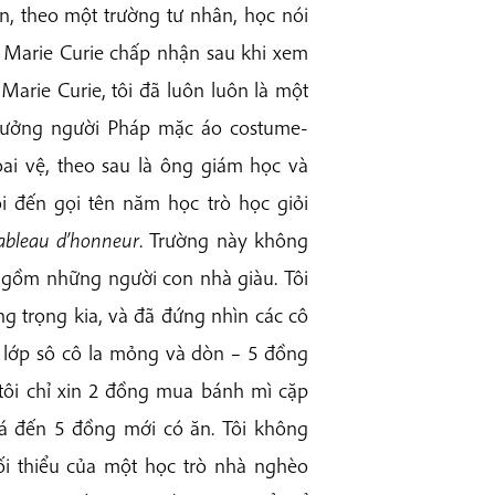
òn, theo một trường tư nhân, học nói
ng Marie Curie chấp nhận sau khi xem
arie Curie, tôi đã luôn luôn là một
trưởng người Pháp mặc áo costume-
 oai vệ, theo sau là ông giám học và
 đến gọi tên năm học trò học giỏi
ableau
d’honneur
. Trường này không
ỉ gồm những người con nhà giàu. Tôi
ng trọng kia, và đã đứng nhìn các cô
 lớp sô cô la mỏng và dòn – 5 đồng
tôi chỉ xin 2 đồng mua bánh mì cặp
iá đến 5 đồng mới có ăn. Tôi không
tối thiểu của một học trò nhà nghèo