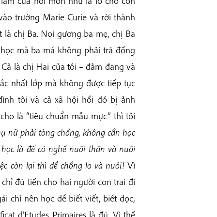
g làm của hồi môn như là lo cho con
vào trường Marie Curie và rời thành
t là chị Ba. Noi gương ba mẹ, chị Ba
i học mà ba má không phải trả đồng
 Cả là chị Hai của tôi – đảm đang và
sắc nhất lớp mà không được tiếp tục
đình tôi và cả xã hội hồi đó bị ảnh
ho là “tiêu chuẩn mẫu mực” thì tôi
ụ nữ phải tòng chồng, không cần học
 học là để có nghề nuôi thân và nuôi
ệc còn lại thì để chồng lo và nuôi!
Vì
 chỉ đủ tiền cho hai người con trai đi
i chỉ nên học để biết viết, biết đọc,
icat d’Etudes Primaires là đủ. Vì thế