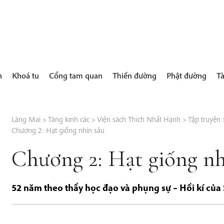
h
Khoá tu
Cổng tam quan
Thiền đường
Phật đường
Tà
Làng Mai
>
Tàng kinh các
>
Viện sách Thích Nhất Hạnh
>
Tập truyện
Chương 2: Hạt giống nhìn sâu
Chương 2: Hạt giống nh
52 năm theo thầy học đạo và phụng sự – Hồi kí củ