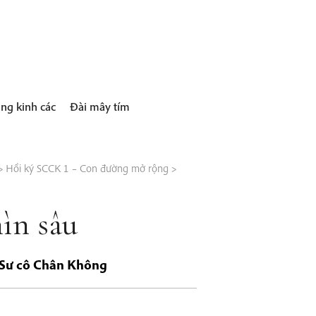
ng kinh các
Đài mây tím
>
Hồi ký SCCK 1 – Con đường mở rộng
>
ìn sâu
a Sư cô Chân Không