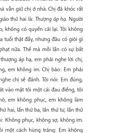
má vẫn giữ chị ở nhà. Chị đã khóc rất
iáo thứ hai là:
Thượng áp hạ.
Người
o, không có quyền cãi lại. Tôi không
ba tuổi thật đấy, nhưng đâu có giỏi gì
 phạt nữa. Thế mà mỗi lần có sự bất
 thượng áp hạ, em phải nghe lời chị,
úng, em không im. Chị bảo: Em phải
nghe chị sẽ đánh. Tôi nói: Em đúng,
t vào mặt tôi một cái đau điếng, tôi
 nhỏ, em không phục, em không làm
ứ hai, lần thứ ba, lần thứ tư, lần thứ
ói: Không phục, không sợ, không im.
nói một cách hùng tráng: Em không