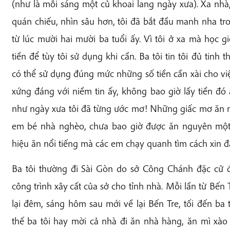
(như là mỗi sáng một củ khoai lang ngày xưa). Xa nhà,
quán chiếu, nhìn sâu hơn, tôi đã bắt đầu manh nha t
từ lúc mười hai mười ba tuổi ấy. Vì tôi ở xa mà học g
tiền để tùy tôi sử dụng khi cần. Ba tôi tin tôi đủ tin
có thể sử dụng đúng mức những số tiền cần xài cho việc
xứng đáng với niềm tin ấy, không bao giờ lấy tiền đó
như ngày xưa tôi đã từng ước mơ! Những giấc mơ ăn 
em bé nhà nghèo, chưa bao giờ được ăn nguyên một đ
hiệu ăn nổi tiếng mà các em chạy quanh tìm cách xin đ
Ba tôi thường đi Sài Gòn do sở Công Chánh đặc cử 
công trình
xây
cất
của sở cho tỉnh nhà. Mỗi lần từ Bến 
lại đêm, sáng hôm sau mới về lại Bến Tre, tối đến ba 
thế ba tôi hay mời cả nhà đi ăn nhà hàng, ăn mì xà