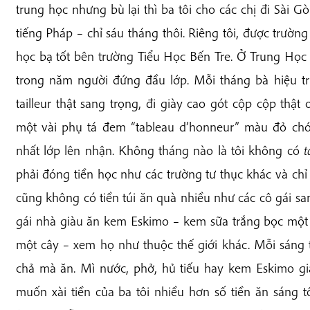
trung học nhưng bù lại thì ba tôi cho các chị đi Sài G
tiếng Pháp – chỉ sáu tháng thôi. Riêng tôi, được trườ
học bạ tốt bên trường Tiểu Học Bến Tre. Ở Trung Học M
trong năm người đứng đầu lớp. Mỗi tháng bà hiệu 
tailleur thật sang trọng, đi giày cao gót cộp cộp thật
một vài phụ tá đem “tableau d’honneur” màu đỏ chói
nhất lớp lên nhận. Không tháng nào là tôi không có
t
phải đóng tiền học như các trường tư thục khác và ch
cũng không có tiền túi ăn quà nhiều như các cô gái sa
gái nhà giàu ăn kem Eskimo – kem sữa trắng bọc một
một cây – xem họ như thuộc thế giới khác. Mỗi sáng 
chả mà ăn. Mì nước, phở, hủ tiếu hay kem Eskimo
g
muốn xài tiền của ba tôi nhiều hơn số tiền ăn sáng 