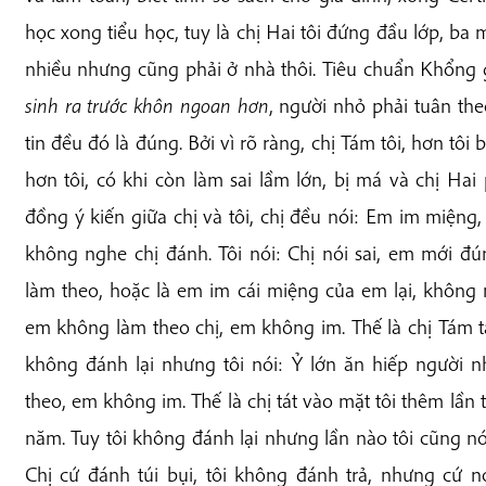
học xong tiểu học, tuy là chị Hai tôi đứng đầu lớp, ba 
nhiều nhưng cũng phải ở nhà thôi. Tiêu chuẩn Khổng g
sinh ra trước khôn ngoan hơn
, người nhỏ phải tuân the
tin đều đó là đúng. Bởi vì rõ ràng, chị Tám tôi, hơn tôi 
hơn tôi, có khi còn làm sai lầm lớn, bị má và chị Hai
đồng ý kiến giữa chị và tôi, chị đều nói: Em im miệng,
không nghe chị đánh. Tôi nói: Chị nói sai, em mới đ
làm theo, hoặc là em im cái miệng của em lại, không 
em không làm theo chị, em không im. Thế là chị Tám tá
không đánh lại nhưng tôi nói: Ỷ lớn ăn hiếp người
theo, em không im. Thế là chị tát vào mặt tôi thêm lần th
năm. Tuy tôi không đánh lại nhưng lần nào tôi cũng n
Chị cứ đánh túi bụi, tôi không đánh trả, nhưng cứ 