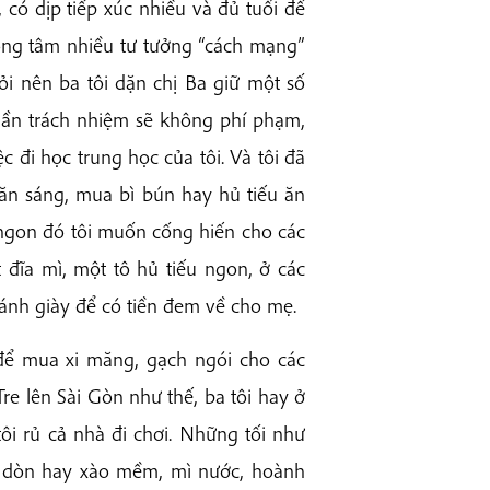
 có dịp tiếp xúc nhiều và đủ tuổi để
rong tâm nhiều tư tưởng “cách mạng”
iỏi nên ba tôi dặn chị Ba giữ một số
h thần trách nhiệm sẽ không phí phạm,
 đi học trung học của tôi. Và tôi đã
 ăn sáng, mua bì bún hay hủ tiếu ăn
ngon đó tôi muốn cống hiến cho các
ĩa mì, một tô hủ tiếu ngon, ở các
ánh giày để có tiền đem về cho mẹ.
để mua xi măng, gạch ngói cho các
Tre lên Sài Gòn như thế, ba tôi hay ở
tôi rủ cả nhà đi chơi. Những tối như
o dòn hay xào mềm, mì nước, hoành