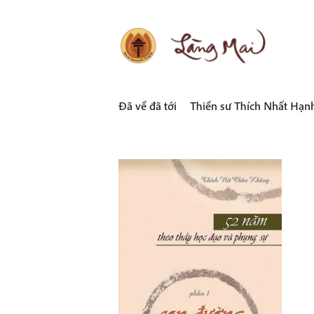
Skip
to
content
LÀNG MAI
Thích Nhất Hạnh
Đã về đã tới
Thiền sư Thích Nhất Hạn