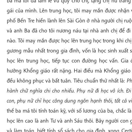
ba má tôi đã làm lễ vu quy cho chị, tặng chị nữ tran
gái của mình. Lên trung học, tôi may mắn được nhận 
phố Bến Tre hiền lành lên Sài Gòn ở nhà người chị ruộ
và anh Ba đã cho tôi nương náu tại nhà anh chị để đ
nào. Tôi may mắn được học lên trung học trong khi chị
gương mẫu nhất trong gia đình, vốn là học sinh xuất 
học lên trung học, tiếp tục con đường học vấn. Gia 
hưởng Khổng giáo rất nặng. Hai điều mà Khổng giáo c
đều không phục và bất tuân. Tiêu chuẩn thứ nhất là:
Ph
hành chữ nghĩa chi cho nhiều. Phụ nữ đi học vô ích.
Đi
con, phụ nữ chỉ học công dung ngôn hạnh thôi, tất cả vi
thế ba má tôi tính toán kỹ, với số lương của ba, chắc là
học lên cao là anh Tư và anh Sáu thôi. Bảy người con gá
và làm toán, biết tính sổ sách cho gia đình, xong Certif