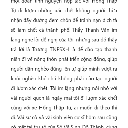
một đoàn tình nguyện hợp tác với Hồng Thập
Tự đi lượm những xác chết không người thừa
nhận đầy đường đem chôn để tránh nạn dịch tả
sẽ làm chết cả thành phố. Thầy Thanh Văn im
lặng nghe lời đề nghị của tôi, nhưng sau đó thầy
trả lời là Trường TNPSXH là để đào tạo thanh
niên đi về nông thôn phát triển cộng đồng, giúp
người dân nghèo đứng lên tự giúp mình vượt ra
khỏi nghèo khó chứ không phải đào tạo người
đi lượm xác chết. Tôi im lặng nhưng nói nhỏ với
vài người quen là ngày mai tôi đi lượm xác chết
cùng với xe Hồng Thập Tự, ai muốn đi theo thì
đi. Vài sư cô và vài sinh viên cư sĩ hôm sau cũng
có mặt tại trụ sở của Sở Vệ Sinh Đô Thành, cùng