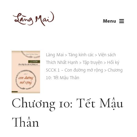
Skip
to
Menu
content
LÀNG MAI
Thích Nhất Hạnh
Làng Mai
>
Tàng kinh các
>
Viện sách
Thích Nhất Hạnh
>
Tập truyện
>
Hồi ký
SCCK 1 – Con đường mở rộng
>
Chương
10: Tết Mậu Thân
Chương 10: Tết Mậu
Thân