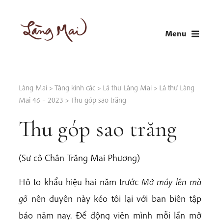
Skip
to
Menu
content
LÀNG MAI
Thích Nhất Hạnh
Làng Mai
>
Tàng kinh các
>
Lá thư Làng Mai
>
Lá thư Làng
Mai 46 – 2023
>
Thu góp sao trăng
Thu góp sao trăng
(Sư cô Chân Trăng Mai Phương)
Hô to khẩu hiệu hai năm trước
Mở máy lên mà
gõ
nên duyên này kéo tôi lại với ban biên tập
báo năm nay. Để động viên mình mỗi lần mở