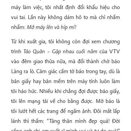
máy làm việc, tôi nhất định đổi khẩu hiệu cho
vui tai. Lần này không dám hô to mà chỉ nhẩm
nhẩm:
Mở máy lên và híp mí!
Từ khi xuất gia, tôi không còn đợi xem chương
trình
Táo Quân
–
Gặp nhau cuối năm
của VTV
vào đêm giao thừa nữa, mà đổi thành chờ báo
Làng ra lò. Cảm giác cầm tờ báo trong tay, dù là
bản giấy hay bản mềm trên máy tính luôn làm
tôi háo hức. Nhiều khi chẳng đợi được báo giấy,
tôi lên mạng tải về cho bằng được. Mở báo là
tôi lướt hết các trang để ngắm ảnh. Đôi mắt lấp
lánh thì thầm: “Tăng thân mình đẹp quá! Đời
sống anh chị em xuất sĩ mình vui và tự do quá!”.