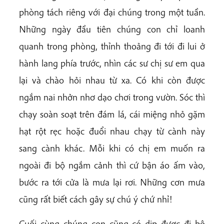
phòng tách riêng với đại chúng trong một tuần.
Những ngày đầu tiên chúng con chỉ loanh
quanh trong phòng, thỉnh thoảng đi tới đi lui ở
hành lang phía trước, nhìn các sư chị sư em qua
lại và chào hỏi nhau từ xa. Có khi còn được
ngắm nai nhởn nhơ dạo chơi trong vườn. Sóc thì
chạy soàn soạt trên đám lá, cái miệng nhỏ gặm
hạt rột rẹc hoặc đuổi nhau chạy từ cành này
sang cành khác. Mỗi khi có chị em muốn ra
ngoài đi bộ ngắm cảnh thì cứ bận áo ấm vào,
bước ra tới cửa là mưa lại rơi. Những cơn mưa
cũng rất biết cách gây sự chú ý chứ nhỉ!
Cuối cùng chúng con cũng có dịp được đi bộ