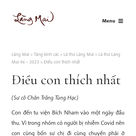
Skip
to
Menu
content
LÀNG MAI
Thích Nhất Hạnh
Làng Mai
>
Tàng kinh các
>
Lá thư Làng Mai
>
Lá thư Làng
Mai 46 – 2023
>
Điều con thích nhất
Điều con thích nhất
(Sư cô Chân Trăng Tùng Hạc)
Con đến tu viện Bích Nham vào một ngày đầu
thu. Vì trong nhóm có người bị nhiễm Covid nên
con cùng bốn sư chị đi cùng chuyến phải ở