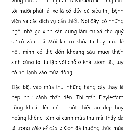
vùng lân cận. Từ thị trấn Daylesford khoảng tám
tới mười phút lái xe là có đầy đủ siêu thị, bệnh
viện và các dịch vụ cần thiết. Nơi đây, có những
ngôi nhà gỗ xinh xắn dùng làm cư xá cho quý
sư cô và cư sĩ. Mỗi khi có khóa tu hay mùa lễ
hội, mình có thể đón khoảng sáu mươi thiền
sinh cùng tới tu tập với chỗ ở khá tươm tất, tuy
có hơi lạnh vào mùa đông.
Đặc biệt vào mùa thu, những hàng cây thay lá
đẹp như cảnh thần tiên. Thị trấn Daylesford
cũng khoác lên mình một chiếc áo đẹp huy
hoàng không kém gì cảnh mùa thu mà Thầy đã
tả trong
Nẻo về của ý.
Con đã thưởng thức mùa