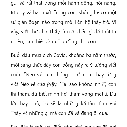
gũi và rất thật trong mỗi hành động, nói năng,
tư duy và hành xử. Trong con, không hề có một
sự gián đoạn nào trong mối liên hệ thầy trò. Vì
vậy, viết thư cho Thầy là một điều gì đó thật tự
nhiên, cần thiết và nuôi dưỡng cho con.
Buổi đầu mùa dịch Covid, khoảng ba năm trước,
một sáng thức dậy con bỗng nảy ra ý tưởng viết
cuốn “Nẻo về của chúng con”, như Thầy từng
viết
Nẻo về của ý
vậy. “Tại sao không nhỉ?”, con
thì thầm, dù biết mình hơi tham vọng một tí. Dù
lớn hay nhỏ, đó sẽ là những lời tâm tình với
Thầy về những gì mà con đã và đang đi qua.
Sau đây là một vài điều nho nhỏ mà con đã ghi