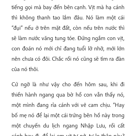
tiếng gọi mà bay đến bên cạnh. Vịt mà hạ cánh
thì không thanh tao lắm đâu. Nó làm một cái
“đụi” nếu ở trên mặt đất, còn nếu trên nước thì
sẽ làm nước văng tung tóe. Đứng ngắm con vịt,
con đoán nó mới chỉ đang tuổi lỡ nhỡ, mới lớn
nên chưa có đôi. Chắc rồi nó cũng sẽ tìm ra đàn
của nó thôi.
Cứ ngỡ là như vậy cho đến hôm sau, khi đi
thiền hành ngang qua bờ hồ con vẫn thấy nó,
một mình đang rỉa cánh với vẻ cam chịu. “Hay
bố mẹ nó để lại một cái trứng bên hồ này trong
một chuyến du lịch ngang Nhập Lưu, rồi cất
cánh bay đi, để lại em vịt tự nở, tự lo thân này?