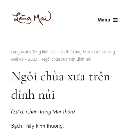
Skip
to
Menu
content
LÀNG MAI
Thích Nhất Hạnh
Làng Mai
>
Tàng kinh các
>
Lá thư Làng Mai
>
Lá thư Làng
Mai 46 – 2023
>
Ngôi chùa xưa trên đỉnh núi
Ngôi chùa xưa trên
đỉnh núi
(Sư cô Chân Trăng Mai Thôn)
Bạch Thầy kính thương,