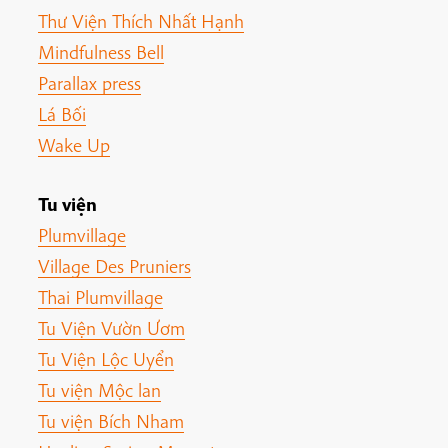
Thư Viện Thích Nhất Hạnh
Mindfulness Bell
Parallax press
Lá Bối
Wake Up
Tu viện
Plumvillage
Village Des Pruniers
Thai Plumvillage
Tu Viện Vườn Ươm
Tu Viện Lộc Uyển
Tu viện Mộc lan
Tu viện Bích Nham