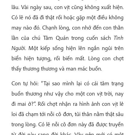
lâu. Vài ngày sau, con vịt cũng không xuất hiện.
Có lẽ nó đã đi thật rồi hoặc gặp một điều không
may nào đó. Chạnh lòng, con nhớ đến con thằn
lằn của chú Tâm Quán trong cuốn sách
Tình
Người
. Một kiếp sống hiện lên ngắn ngủi trên
biển hiện tượng, rồi biến mất. Lòng con chợt
thấy thương thương và man mác buồn.
Con tự hỏi: “Tại sao mình lại có cái tâm trạng
buồn thương như vậy cho một con vịt trời, nay
đi mai ở?”. Rồi chợt nhận ra hình ảnh con vịt lẻ
loi đã chạm tới nỗi cô đơn, tủi thân nằm thật sâu
trong lòng. Có lẽ nỗi cô đơn này đã được truyền
từ đời này sang đời khác. Vậy nên mới có một