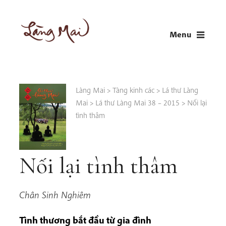
Skip
to
Menu
content
LÀNG MAI
Thích Nhất Hạnh
Làng Mai
>
Tàng kinh các
>
Lá thư Làng
Mai
>
Lá thư Làng Mai 38 – 2015
>
Nối lại
tình thâm
Nối lại tình thâm
Chân Sinh Nghiêm
Tình thương bắt đầu từ gia đình