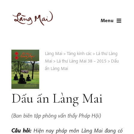
Skip
to
Menu
content
LÀNG MAI
Thích Nhất Hạnh
Làng Mai
>
Tàng kinh các
>
Lá thư Làng
Mai
>
Lá thư Làng Mai 38 – 2015
>
Dấu
ấn Làng Mai
Dấu ấn Làng Mai
(Ban biên tập phỏng vấn thầy Pháp Hội)
Câu hỏi:
Hiện nay pháp môn Làng Mai đang có