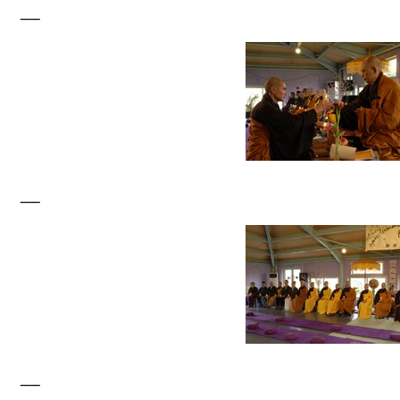
__
__
__