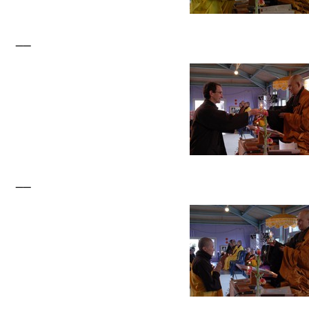
__
__