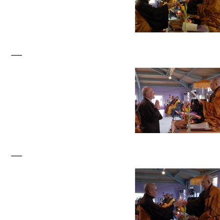
__
__