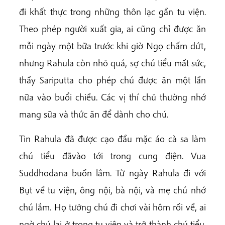
đi khất thực trong những thôn lạc gần tu viện.
Theo phép người xuất gia, ai cũng chỉ được ăn
mỗi ngày một bữa trước khi giờ Ngọ chấm dứt,
nhưng Rahula còn nhỏ quá, sợ chú tiểu mất sức,
thầy Sariputta cho phép chú được ăn một lần
nữa vào buổi chiều. Các vị thí chủ thường nhớ
mang sữa và thức ăn để dành cho chú.
Tin Rahula đã được cạo đầu mặc áo cà sa làm
chú tiểu đãvào tới trong cung điện. Vua
Suddhodana buồn lắm. Từ ngày Rahula đi với
Bụt về tu viện, ông nội, bà nội, và mẹ chú nhớ
chú lắm. Họ tưởng chú đi chơi vài hôm rồi về, ai
ngờ chú lại ở trong tu viện và trở thành chú tiểu.