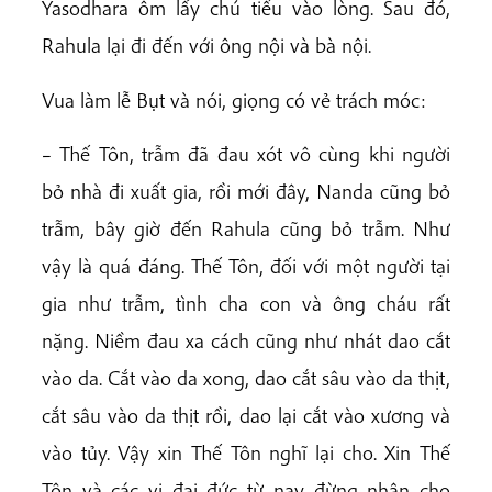
Yasodhara ôm lấy chú tiểu vào lòng. Sau đó,
Rahula lại đi đến với ông nội và bà nội.
Vua làm lễ Bụt và nói, giọng có vẻ trách móc:
– Thế Tôn, trẫm đã đau xót vô cùng khi người
bỏ nhà đi xuất gia, rồi mới đây, Nanda cũng bỏ
trẫm, bây giờ đến Rahula cũng bỏ trẫm. Như
vậy là quá đáng. Thế Tôn, đối với một người tại
gia như trẫm, tình cha con và ông cháu rất
nặng. Niềm đau xa cách cũng như nhát dao cắt
vào da. Cắt vào da xong, dao cắt sâu vào da thịt,
cắt sâu vào da thịt rồi, dao lại cắt vào xương và
vào tủy. Vậy xin Thế Tôn nghĩ lại cho. Xin Thế
Tôn và các vị đại đức từ nay đừng nhận cho