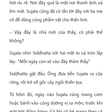
hót ríu rít. Nơi đây quả là một nơi thanh tịnh và
êm mát. Sujata cũng đã có lần tới đây với ba mẹ
cô để dâng cúng phẩm vật cho thần linh.
– Vậy đây là nhà mới của thầy, có phải thế
không?
Sujata nhìn Siddhatta với hai mắt to và tròn lấp
láy: “Mỗi ngày con sẽ vào đây thăm thầy.”
Siddhatta gật đầu. Ông đưa tiễn Sujata ra cửa
rừng, rồi trở về gốc cây ngồi thiền tọa.
Từ hôm đó, ngày nào Sujata cũng mang cơm
hoặc bánh vào cúng dường vị sa môn, trước khi
mặt trời đứng bóng. Có khi cô bé mang theo cả