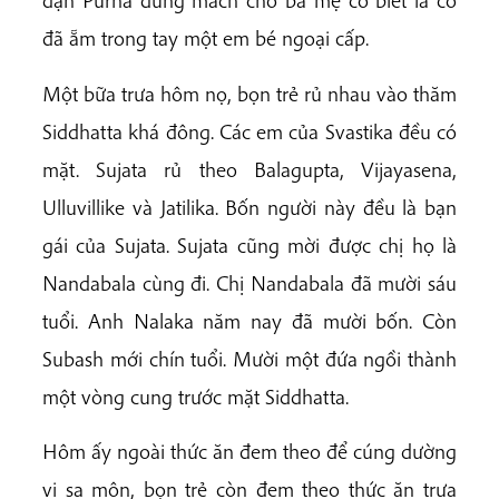
dặn Purna đừng mách cho ba mẹ cô biết là cô
đã ẵm trong tay một em bé ngoại cấp.
Một bữa trưa hôm nọ, bọn trẻ rủ nhau vào thăm
Siddhatta khá đông. Các em của Svastika đều có
mặt. Sujata rủ theo Balagupta, Vijayasena,
Ulluvillike và Jatilika. Bốn người này đều là bạn
gái của Sujata. Sujata cũng mời được chị họ là
Nandabala cùng đi. Chị Nandabala đã mười sáu
tuổi. Anh Nalaka năm nay đã mười bốn. Còn
Subash mới chín tuổi. Mười một đứa ngồi thành
một vòng cung trước mặt Siddhatta.
Hôm ấy ngoài thức ăn đem theo để cúng dường
vị sa môn, bọn trẻ còn đem theo thức ăn trưa