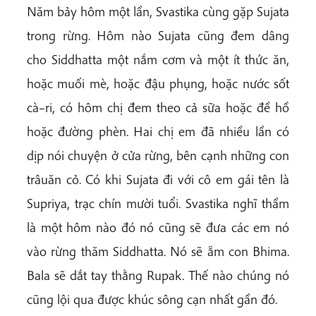
Năm bảy hôm một lần, Svastika cùng gặp Sujata
trong rừng. Hôm nào Sujata cũng đem dâng
cho Siddhatta một nắm cơm và một ít thức ăn,
hoặc muối mè, hoặc đậu phụng, hoặc nước sốt
cà–ri, có hôm chị đem theo cả sữa hoặc đề hồ
hoặc đường phèn. Hai chị em đã nhiều lần có
dịp nói chuyện ở cửa rừng, bên cạnh những con
trâuăn cỏ. Có khi Sujata đi với cô em gái tên là
Supriya, trạc chín mười tuổi. Svastika nghĩ thầm
là một hôm nào đó nó cũng sẽ đưa các em nó
vào rừng thăm Siddhatta. Nó sẽ ẵm con Bhima.
Bala sẽ dắt tay thằng Rupak. Thế nào chúng nó
cũng lội qua được khúc sông cạn nhất gần đó.