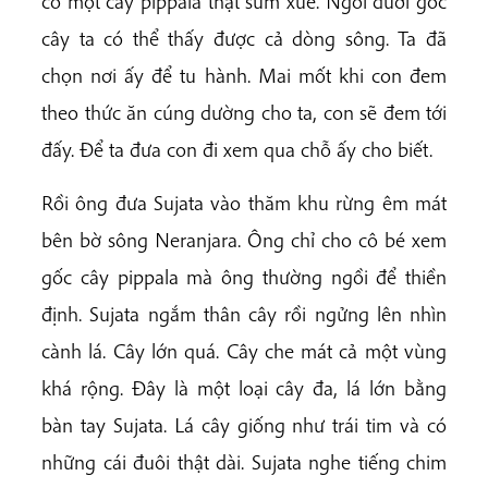
có một cây pippala thật sum xuê. Ngồi dưới gốc
cây ta có thể thấy được cả dòng sông. Ta đã
chọn nơi ấy để tu hành. Mai mốt khi con đem
theo thức ăn cúng dường cho ta, con sẽ đem tới
đấy. Để ta đưa con đi xem qua chỗ ấy cho biết.
Rồi ông đưa Sujata vào thăm khu rừng êm mát
bên bờ sông Neranjara. Ông chỉ cho cô bé xem
gốc cây pippala mà ông thường ngồi để thiền
định. Sujata ngắm thân cây rồi ngửng lên nhìn
cành lá. Cây lớn quá. Cây che mát cả một vùng
khá rộng. Đây là một loại cây đa, lá lớn bằng
bàn tay Sujata. Lá cây giống như trái tim và có
những cái đuôi thật dài. Sujata nghe tiếng chim