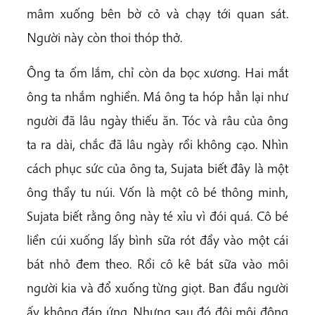
mâm xuống bên bờ cỏ và chạy tới quan sát.
Người này còn thoi thóp thở.
Ông ta ốm lắm, chỉ còn da bọc xương. Hai mắt
ông ta nhắm nghiền. Má ông ta hóp hẳn lại như
người đã lâu ngày thiếu ăn. Tóc và râu của ông
ta ra dài, chắc đã lâu ngày rồi không cạo. Nhìn
cách phục sức của ông ta, Sujata biết đây là một
ông thầy tu núi. Vốn là một cô bé thông minh,
Sujata biết rằng ông này té xỉu vì đói quá. Cô bé
liền cúi xuống lấy bình sữa rót đầy vào một cái
bát nhỏ đem theo. Rồi cô kê bát sữa vào môi
người kia và đổ xuống từng giọt. Ban đầu người
ấy không đáp ứng. Nhưng sau đó đôi môi động