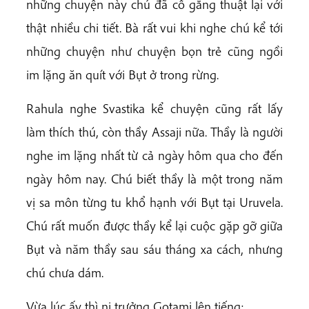
những chuyện này chú đã cố gắng thuật lại với
thật nhiều chi tiết. Bà rất vui khi nghe chú kể tới
những chuyện như chuyện bọn trẻ cũng ngồi
im lặng ăn quít với Bụt ở trong rừng.
Rahula nghe Svastika kể chuyện cũng rất lấy
làm thích thú, còn thầy Assaji nữa. Thầy là người
nghe im lặng nhất từ cả ngày hôm qua cho đến
ngày hôm nay. Chú biết thầy là một trong năm
vị sa môn từng tu khổ hạnh với Bụt tại Uruvela.
Chú rất muốn được thầy kể lại cuộc gặp gỡ giữa
Bụt và năm thầy sau sáu tháng xa cách, nhưng
chú chưa dám.
Vừa lúc ấy thì ni trưởng Gotami lên tiếng: