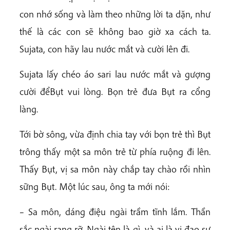
con nhớ sống và làm theo những lời ta dặn, như
thế là các con sẽ không bao giờ xa cách ta.
Sujata, con hãy lau nước mắt và cười lên đi.
Sujata lấy chéo áo sari lau nước mắt và gượng
cười đểBụt vui lòng. Bọn trẻ đưa Bụt ra cổng
làng.
Tới bờ sông, vừa định chia tay với bọn trẻ thì Bụt
trông thấy một sa môn trẻ từ phía ruộng đi lên.
Thấy Bụt, vị sa môn này chắp tay chào rồi nhìn
sững Bụt. Một lúc sau, ông ta mới nói:
– Sa môn, dáng điệu ngài trầm tĩnh lắm. Thần
sắc ngài rạng rỡ. Ngài tên là gì, và ai là vị đạo sư