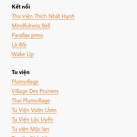
Kết nối
Thư Viện Thích Nhất Hạnh
Mindfulness Bell
Parallax press
Lá Bối
Wake Up
Tu viện
Plumvillage
Village Des Pruniers
Thai Plumvillage
Tu Viện Vườn Ươm
Tu Viện Lộc Uyển
Tu viện Mộc lan