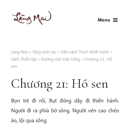
Skip
to
Menu
content
LÀNG MAI
Thích Nhất Hạnh
Làng Mai
>
Tàng kinh các
>
Viện sách Thích Nhất Hạnh
>
Sách Thiền tập
>
Đường xưa mây trắng
>
Chương 21: Hồ
sen
Chương 21: Hồ sen
Bọn trẻ đi rồi, Bụt đứng dậy đi thiền hành.
Người đi ra phía bờ sông. Người vén cao chéo
áo, lội qua sông.