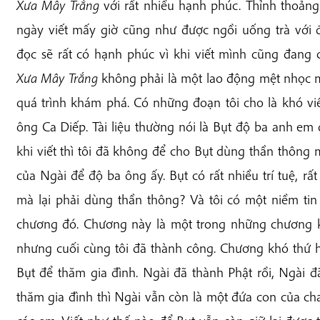
Xưa Mây Trắng
với rất nhiều hạnh phúc. Thỉnh thoảng
ngày viết mấy giờ cũng như được ngồi uống trà với đ
đọc sẽ rất có hạnh phúc vì khi viết mình cũng đang 
Xưa Mây Trắng
không phải là một lao động mệt nhọc m
quá trình khám phá. Có những đoạn tôi cho là khó v
ông Ca Diếp. Tài liệu thường nói là Bụt độ ba anh e
khi viết thì tôi đã không để cho Bụt dùng thần thông m
của Ngài để độ ba ông ấy. Bụt có rất nhiều trí tuệ, rấ
mà lại phải dùng thần thông? Và tôi có một niềm tin
chương đó. Chương này là một trong những chương 
nhưng cuối cùng tôi đã thành công. Chương khó thứ h
Bụt để thăm gia đình. Ngài đã thành Phật rồi, Ngài đ
thăm gia đình thì Ngài vẫn còn là một đứa con của ch