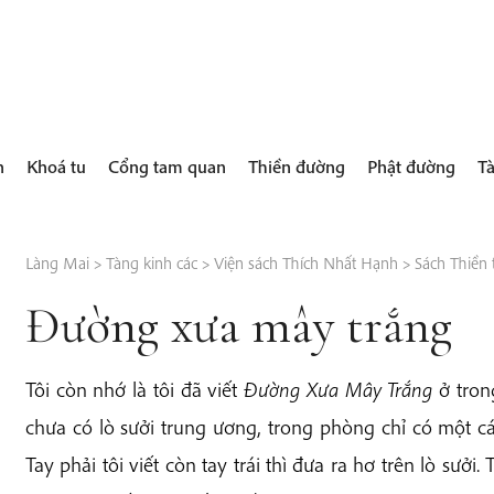
h
Khoá tu
Cổng tam quan
Thiền đường
Phật đường
Tà
Làng Mai
>
Tàng kinh các
>
Viện sách Thích Nhất Hạnh
>
Sách Thiền 
Đường xưa mây trắng
Tôi còn nhớ là tôi đã viết
Đường Xưa Mây Trắng
ở tron
chưa có lò sưởi trung ương, trong phòng chỉ có một cái l
Tay phải tôi viết còn tay trái thì đưa ra hơ trên lò sưở