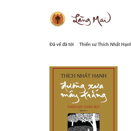
Skip
to
content
LÀNG MAI
Thích Nhất Hạnh
Đã về đã tới
Thiền sư Thích Nhất Hạn