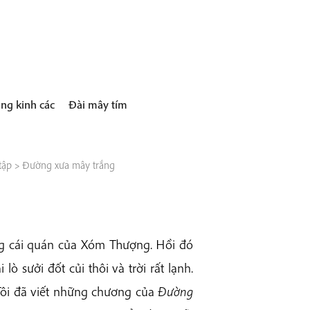
ng kinh các
Đài mây tím
tập
>
Đường xưa mây trắng
g cái quán của Xóm Thượng. Hồi đó
ò sưởi đốt củi thôi và trời rất lạnh.
i. Tôi đã viết những chương của
Đường