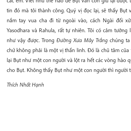
các em. Viết như thế nào để Bụt vẫn còn giữ lại được
tin đó mà tôi thành công. Quý vị đọc lại, sẽ thấy Bụt
nắm tay vua cha đi từ ngoài vào, cách Ngài đối xử
Yasodhara và Rahula, rất tự nhiên. Tôi có cảm tưởng l
như vậy được. Trong
Đường Xưa Mây Trắng
chúng ta 
chứ không phải là một vị thần linh. Đó là chủ tâm của
lại Bụt như một con người và lột ra hết các vòng hào 
cho Bụt. Không thấy Bụt như một con người thì người ta 
Thích Nhất Hạnh