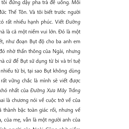
 tôi đứng dậy pha trà để uống. Mỗi
ức Thế Tôn. Và tôi biết trước người
có rất nhiều hạnh phúc. Viết
Đường
à là cả một niềm vui lớn. Đó là một
iết, như đoạn Bụt độ cho ba anh em
m đó nhờ thần thông của Ngài, nhưng
à cứ để Bụt sử dụng từ bi và trí tuệ
t nhiều từ bi, tại sao Bụt không dùng
 rất vững chắc là mình sẽ viết được
khó nhất của
Đường Xưa Mây Trắng
ai là chương nói về cuộc trở về của
ã thành bậc toàn giác rồi, nhưng về
a, của mẹ, vẫn là một người anh của