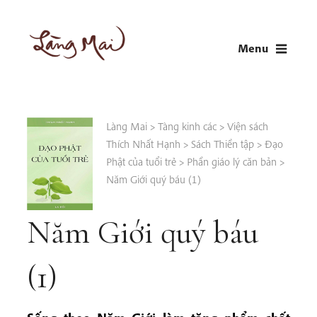
Skip
to
Menu
content
LÀNG MAI
Thích Nhất Hạnh
Làng Mai
>
Tàng kinh các
>
Viện sách
Thích Nhất Hạnh
>
Sách Thiền tập
>
Đạo
Phật của tuổi trẻ
>
Phần giáo lý căn bản
>
Năm Giới quý báu (1)
Năm Giới quý báu
(1)