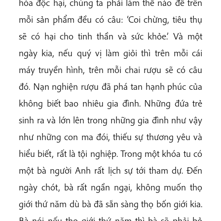
hóa độc hại, chúng ta phải làm thế nào để trên
mỗi sản phẩm đều có câu: ‘Coi chừng, tiêu thụ
sẽ có hại cho tinh thần và sức khỏe.’ Và một
ngày kia, nếu quý vị làm giỏi thì trên mỗi cái
máy truyền hình, trên mỗi chai rượu sẽ có câu
đó. Nạn nghiện rượu đã phá tan hạnh phúc của
không biết bao nhiêu gia đình. Những đứa trẻ
sinh ra và lớn lên trong những gia đình như vậy
như những con ma đói, thiếu sự thương yêu và
hiểu biết, rất là tội nghiệp. Trong một khóa tu có
một bà người Anh rất lịch sự tới tham dự. Đến
ngày chót, bà rất ngần ngại, không muốn thọ
giới thứ năm dù bà đã sẵn sàng thọ bốn giới kia.
Bà nói nếu thọ giới thứ năm thì bà sẽ phải bỏ