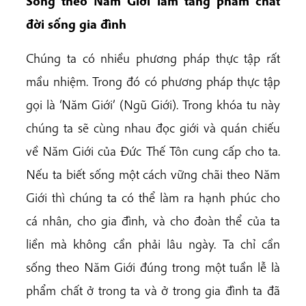
S
ốn
g
theo
Năm
Giới
làm
tăng
phẩm
chất
đời
sống
gia
đ
ình
Chúng ta có nhiều phương pháp thực tập rất
mầu nhiệm. Trong đó có phương pháp thực tập
gọi là ‘Năm Giới’ (Ngũ Giới). Trong khóa tu này
chúng ta sẽ cùng nhau đọc giới và quán chiếu
về Năm Giới của Đức Thế Tôn cung cấp cho ta.
Nếu ta biết sống một cách vững chãi theo Năm
Giới thì chúng ta có thể làm ra hạnh phúc cho
cá nhân, cho gia đình, và cho đoàn thể của ta
liền mà không cần phải lâu ngày. Ta chỉ cần
sống theo Năm Giới đúng trong một tuần lễ là
phẩm chất ở trong ta và ở trong gia đình ta đã