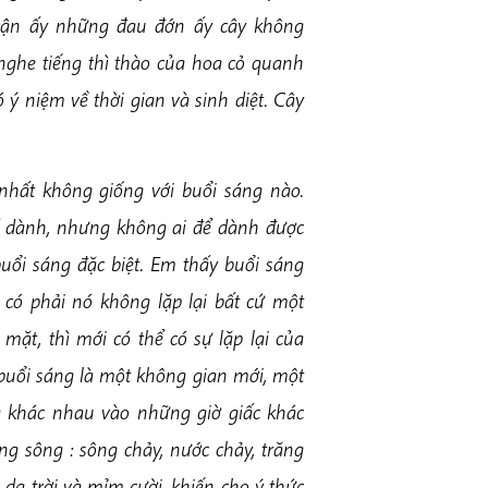
vận ấy những đau đớn ấy cây không
nghe tiếng thì thào của hoa cỏ quanh
ý niệm về thời gian và sinh diệt. Cây
 nhất không giống với buổi sáng nào.
ể dành, nhưng không ai để dành được
buổi sáng đặc biệt. Em thấy buổi sáng
 có phải nó không lặp lại bất cứ một
mặt, thì mới có thể có sự lặp lại của
 buổi sáng là một không gian mới, một
ng khác nhau vào những giờ giấc khác
g sông : sông chảy, nước chảy, trăng
a trời và mỉm cười, khiến cho ý thức