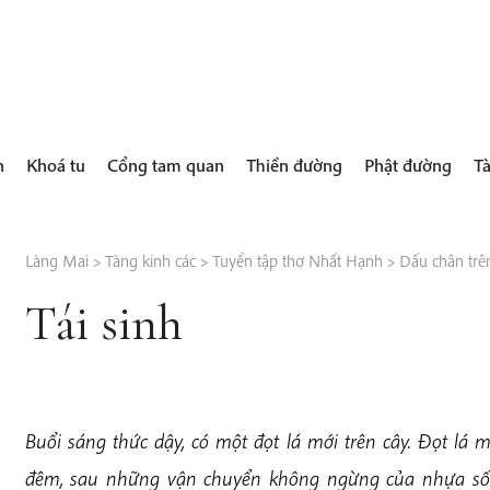
h
Khoá tu
Cổng tam quan
Thiền đường
Phật đường
Tà
Làng Mai
>
Tàng kinh các
>
Tuyển tập thơ Nhất Hạnh
>
Dấu chân trên
Tái sinh
Buổi sáng thức dậy, có một đọt lá mới trên cây. Đọt lá
đêm, sau những vận chuyển không ngừng của nhựa sống