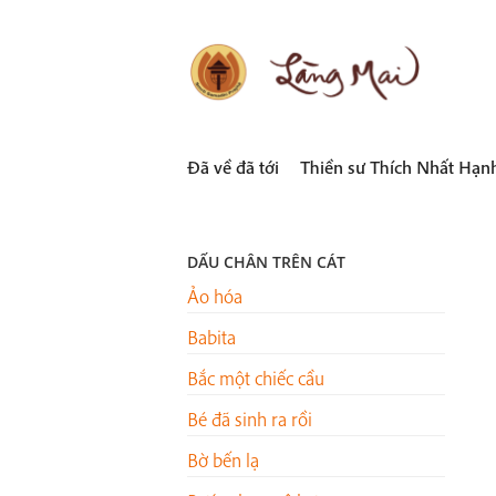
Skip
to
content
LÀNG MAI
Thích Nhất Hạnh
Đã về đã tới
Thiền sư Thích Nhất Hạn
DẤU CHÂN TRÊN CÁT
Ảo hóa
Babita
Bắc một chiếc cầu
Bé đã sinh ra rồi
Bờ bến lạ