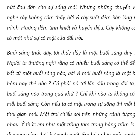
nứt đau đớn cho sự sống mới. Nhưng những chuyển 
nghe cây không cảm thấy, bởi vì cây suốt đêm bận lắng 
mình. Hương đêm tinh khiết và huyền diệu. Cây không có 
có mặt như sự có mặt của đất trời.
Buổi sáng thức dậy, tôi thấy đây là một buổi sáng duy
Người ta thường nghĩ rằng có nhiều buổi sáng có thể đ
bất cứ một buổi sáng nào, bởi vì mỗi buổi sáng là một 
hôm nay thế nào ? Có phải nó tới lần đầu trong đời ta,
buổi sáng nào trong quá khứ ? Chỉ khi nào ta không có 
mỗi buổi sáng. Còn nếu ta có mặt trong sự sống thì mỗi
thời gian mới. Mặt trời chiếu soi trên những cảnh tượ
nhau. Ý thức em như mặt trăng tắm trong hàng trăm lòn
đi ngang vòm thái hư xanh ngát. Em hãy nhìn mầu xanh d