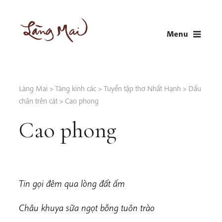
Skip
to
Menu
content
LÀNG MAI
Thích Nhất Hạnh
Làng Mai
>
Tàng kinh các
>
Tuyển tập thơ Nhất Hạnh
>
Dấu
chân trên cát
>
Cao phong
Cao phong
Tin gọi đêm qua lòng đất ấm
Châu khuya sữa ngọt bỗng tuôn trào