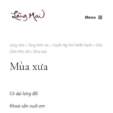
Skip
to
Menu
content
LÀNG MAI
Thích Nhất Hạnh
Làng Mai
>
Tàng kinh các
>
Tuyển tập thơ Nhất Hạnh
>
Dấu
chân trên cát
>
Mùa xưa
Mùa xưa
Cỏ dại lưng đồi
Khoai sắn nuôi em